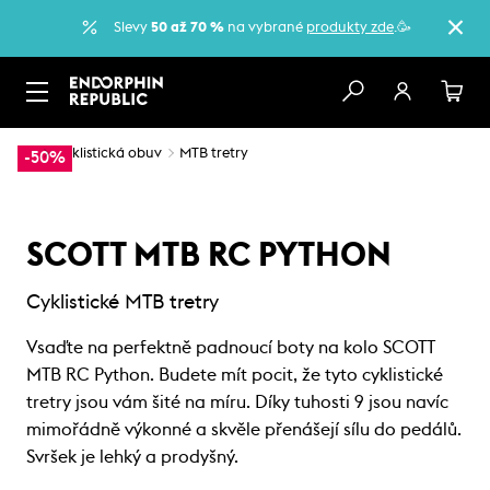
Slevy
50 až 70 %
na vybrané
produkty zde
.🥳
…
Cyklistická obuv
MTB tretry
-50%
SCOTT MTB RC PYTHON
Cyklistické MTB tretry
Vsaďte na perfektně padnoucí boty na kolo SCOTT
MTB RC Python. Budete mít pocit, že tyto cyklistické
tretry jsou vám šité na míru. Díky tuhosti 9 jsou navíc
mimořádně výkonné a skvěle přenášejí sílu do pedálů.
Svršek je lehký a prodyšný.