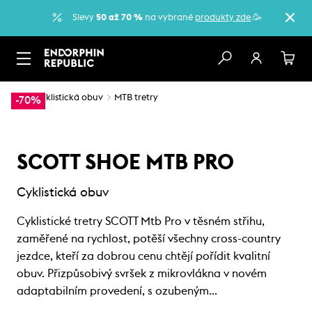
Slevy
50 až 70 %
na vybrané
produkty zde
.🥳
…
Cyklistická obuv
MTB tretry
-70%
SCOTT SHOE MTB PRO
Cyklistická obuv
Cyklistické tretry SCOTT Mtb Pro v těsném střihu,
zaměřené na rychlost, potěší všechny cross-country
jezdce, kteří za dobrou cenu chtějí pořídit kvalitní
obuv. Přizpůsobivý svršek z mikrovlákna v novém
adaptabilním provedení, s ozubeným…