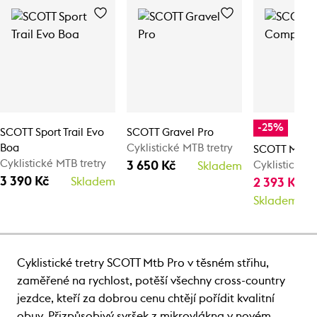
-25%
SCOTT Sport Trail Evo
SCOTT Gravel Pro
Boa
Cyklistické MTB tretry
SCOTT Mtb 
Cyklistické MTB tretry
3 650 Kč
Cyklistické M
Skladem
3 390 Kč
Skladem
2 393 Kč
3 
Skladem
Cyklistické tretry SCOTT Mtb Pro v těsném střihu,
zaměřené na rychlost, potěší všechny cross-country
jezdce, kteří za dobrou cenu chtějí pořídit kvalitní
obuv. Přizpůsobivý svršek z mikrovlákna v novém