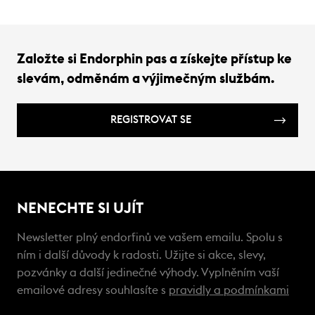
Založte si Endorphin pas a získejte přístup ke
slevám, odměnám a výjimečným službám.
REGISTROVAT SE
NENECHTE SI UJÍT
Newsletter plný endorfinů ve vašem emailu. Spolu s
ním i další důvody k radosti. Užijte si akce, slevy,
pozvánky a další jedinečné výhody. Vyplněním vaší
emailové adresy souhlasíte s
pravidly a podmínkami