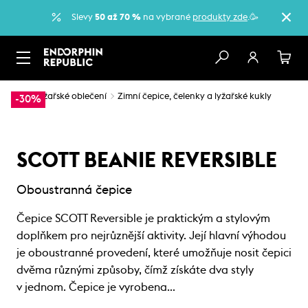
Slevy
50 až 70 %
na vybrané
produkty zde
.🥳
…
Lyžařské oblečení
Zimní čepice, čelenky a lyžařské kukly
-30%
SCOTT BEANIE REVERSIBLE
Oboustranná čepice
Čepice SCOTT Reversible je praktickým a stylovým
doplňkem pro nejrůznější aktivity. Její hlavní výhodou
je oboustranné provedení, které umožňuje nosit čepici
dvěma různými způsoby, čímž získáte dva styly
v jednom. Čepice je vyrobena…