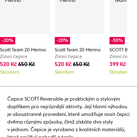
-20%
-20%
-50%
Scott Team 20 Merino
Scott Team 20 Merino
SCOTT Beani
Zimní čepice
Zimní čepice
Zimní čepic
520 Kč
650 Kč
520 Kč
650 Kč
399 Kč
797
Skladem
Skladem
Skladem
Čepice SCOTT Reversible je praktickým a stylovým
doplňkem pro nejrůznější aktivity. Její hlavní výhodou
je oboustranné provedení, které umožňuje nosit čepici
dvěma různými způsoby, čímž získáte dva styly
v jednom. Čepice je vyrobena z kvalitních materiálů,