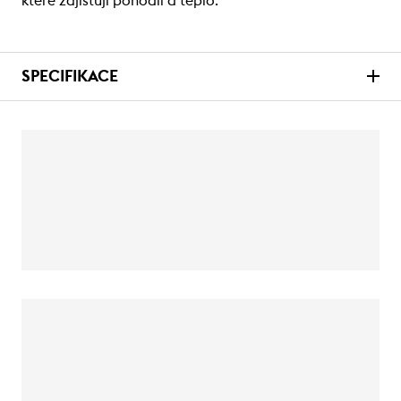
které zajišťují pohodlí a teplo.
SPECIFIKACE