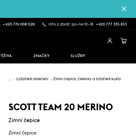
0
+420 776 008 028
info o zboží: po–ne 10–18
+420 777 355 833
VÝŽIVA
ZNAČKY
SLUŽBY
…
Lyžařské oblečení
Zimní čepice, čelenky a lyžařské kukly
SCOTT TEAM 20 MERINO
Zimní čepice
Zimní čepice