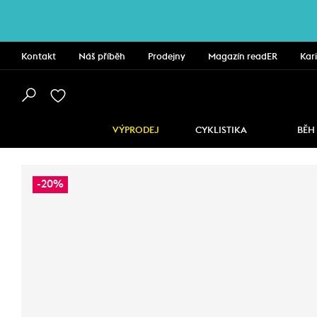
Kontakt
Náš příběh
Prodejny
Magazín readER
Kar
VÝPRODEJ
CYKLISTIKA
BĚH
-20%