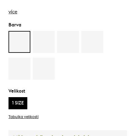
více
Barva
Velikost
1 SIZE
Tabulka velikostí