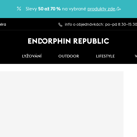
Slevy
50 až 70 %
na vybrané
produkty zde
.🥳
iéra
info o objednávkách: po–pá 8:30–15:3
LYŽOVÁNÍ
OUTDOOR
LIFESTYLE