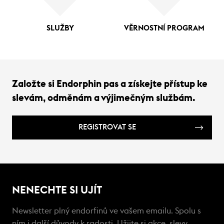
SLUŽBY
VĚRNOSTNÍ PROGRAM
Založte si Endorphin pas a získejte přístup ke
slevám, odměnám a výjimečným službám.
REGISTROVAT SE
NENECHTE SI UJÍT
Newsletter plný endorfinů ve vašem emailu. Spolu s
ním i další důvody k radosti. Užijte si akce, slevy,