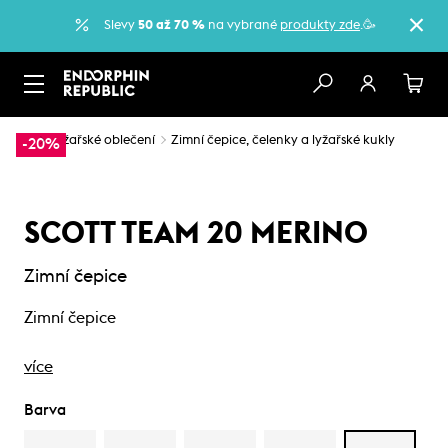
Slevy
50 až 70 %
na vybrané
produkty zde
.🥳
…
Lyžařské oblečení
Zimní čepice, čelenky a lyžařské kukly
-20%
SCOTT TEAM 20 MERINO
Zimní čepice
Zimní čepice
více
Barva