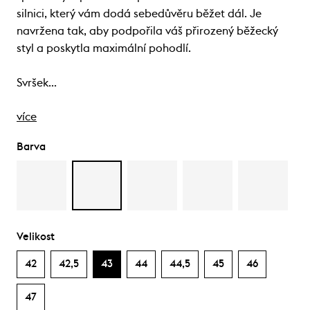
silnici, který vám dodá sebedůvěru běžet dál. Je
navržena tak, aby podpořila váš přirozený běžecký
styl a poskytla maximální pohodlí.
Svršek…
více
Barva
Velikost
42
42,5
43
44
44,5
45
46
47