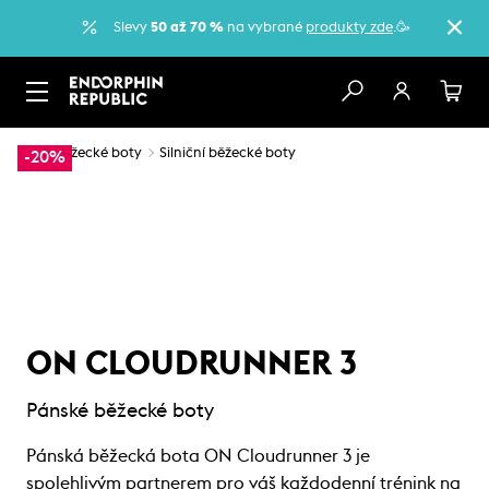
Slevy
50 až 70 %
na vybrané
produkty zde
.🥳
…
Běžecké boty
Silniční běžecké boty
-20%
ON CLOUDRUNNER 3
Pánské běžecké boty
Pánská běžecká bota ON Cloudrunner 3 je
spolehlivým partnerem pro váš každodenní trénink na