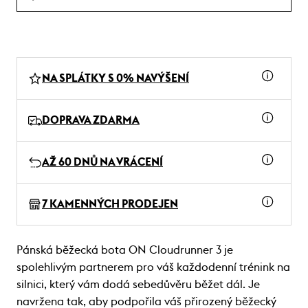
NA SPLÁTKY S 0% NAVÝŠENÍ
DOPRAVA ZDARMA
AŽ 60 DNŮ NA VRÁCENÍ
7 KAMENNÝCH PRODEJEN
Pánská běžecká bota ON Cloudrunner 3 je
spolehlivým partnerem pro váš každodenní trénink na
silnici, který vám dodá sebedůvěru běžet dál. Je
navržena tak, aby podpořila váš přirozený běžecký