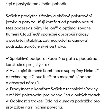
styl a poskytla maximální pohodlí.
Svršek z prodyšné síťoviny a plyšové polstrování
jazyka a paty zajišťují komfort od prvního nazutí.
Mezipodešev z pěny Helion™ a optimalizované
tlumení CloudTec® společně absorbují nárazy
a poskytují stabilitu, zatímco odolná gumová
podrážka zaručuje skvělou trakci.
✔ Spolehlivá podpora: Zpevněná pata a podpůrná
konstrukce pro jistý krok.
✔ Vynikající tlumení: Kombinace superpěny Helion™
a technologie CloudTec® pro maximální pohodlí
a absorpci nárazů.
✔ Prodyšnost a komfort: Svršek z technické síťoviny
a měkké polstrování pro pohodlí na dlouhých tratích.
✔ Odolnost a trakce: Odolná gumová podrážka pro
jistý záběr na silničním povrchu.