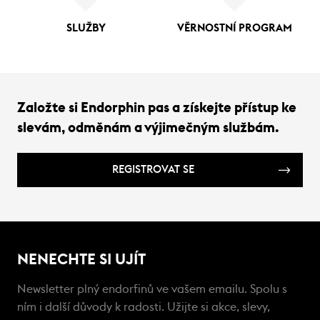
SLUŽBY
VĚRNOSTNÍ PROGRAM
Založte si Endorphin pas a získejte přístup ke
slevám, odměnám a výjimečným službám.
REGISTROVAT SE
NENECHTE SI UJÍT
Newsletter plný endorfinů ve vašem emailu. Spolu s
ním i další důvody k radosti. Užijte si akce, slevy,