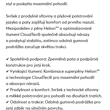
styl a poskytla maximální pohodlí.
Svršek z prodyšné síťoviny a plyšové polstrování
jazyka a paty zajišťují komfort od prvního nazutí.
Mezipodešev z pěny Helion™ a optimalizované
tlumení CloudTec® společně absorbují nárazy
a poskytují stabilitu, zatímco odolná gumová
podrážka zaručuje skvělou trakci.
✔ Spolehlivá podpora: Zpevněná pata a podpůrná
konstrukce pro jistý krok.
✔ Vynikající tlumení: Kombinace superpěny Helion™
a technologie CloudTec® pro maximální pohodlí
a absorpci nárazů.
✔ Prodyšnost a komfort: Svršek z technické síťoviny
a měkké polstrování pro pohodlí na dlouhých tratích.
✔ Odolnost a trakce: Odolná gumová podrážka pro
jistý záběr na silničním povrchu.