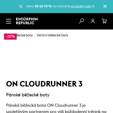
Slevy
50 až 70 %
na vybrané
produkty zde
.🥳
…
Běžecké boty
Silniční běžecké boty
-20%
ON CLOUDRUNNER 3
Pánské běžecké boty
Pánská běžecká bota ON Cloudrunner 3 je
spolehlivým partnerem pro váš každodenní trénink na