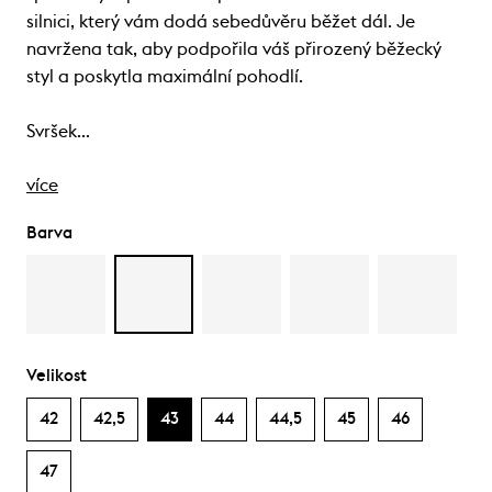
silnici, který vám dodá sebedůvěru běžet dál. Je
navržena tak, aby podpořila váš přirozený běžecký
styl a poskytla maximální pohodlí.
Svršek…
více
Barva
Velikost
42
42,5
43
44
44,5
45
46
47