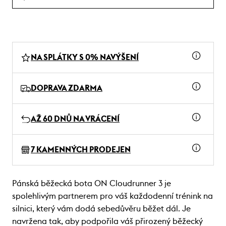
NA SPLÁTKY S 0% NAVÝŠENÍ
DOPRAVA ZDARMA
AŽ 60 DNŮ NA VRÁCENÍ
7 KAMENNÝCH PRODEJEN
Pánská běžecká bota ON Cloudrunner 3 je
spolehlivým partnerem pro váš každodenní trénink na
silnici, který vám dodá sebedůvěru běžet dál. Je
navržena tak, aby podpořila váš přirozený běžecký