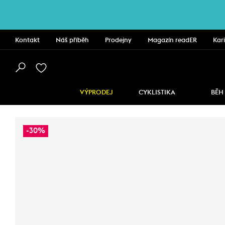
Kontakt
Náš příběh
Prodejny
Magazín readER
Kar
VÝPRODEJ
CYKLISTIKA
BĚH
-30%