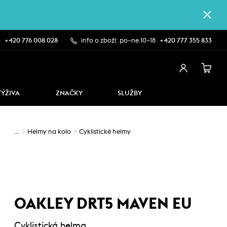
0
+420 776 008 028
info o zboží: po–ne 10–18
+420 777 355 833
VÝŽIVA
ZNAČKY
SLUŽBY
…
Helmy na kolo
Cyklistické helmy
OAKLEY DRT5 MAVEN EU
Cyklistická helma