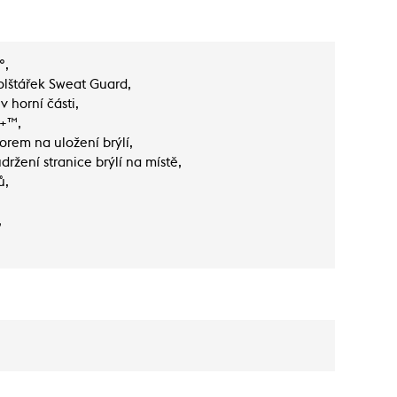
°,
olštářek Sweat Guard,
v horní části,
c+™,
torem na uložení brýlí,
žení stranice brýlí na místě,
ů,
,