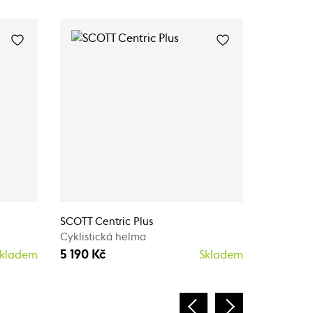
SCOTT Centric Plus
SCOTT Cen
Cyklistická helma
Cyklistic
5 190 Kč
5 190 Kč
kladem
Skladem