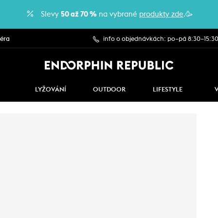
Slevy
50 až 70 %
na vybrané
produkty zde
.🥳
iéra
info o objednávkách: po–pá 8:30–15:3
LYŽOVÁNÍ
OUTDOOR
LIFESTYLE