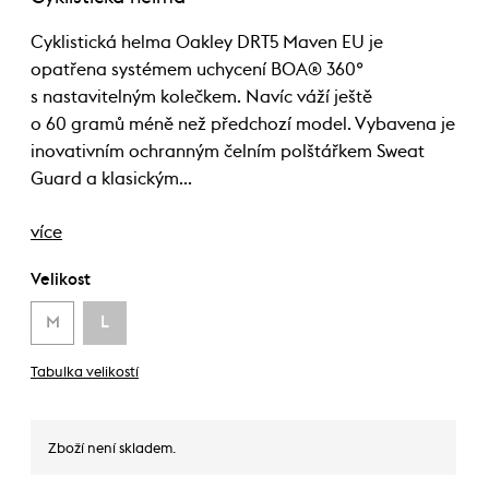
Cyklistická helma Oakley DRT5 Maven EU je
opatřena systémem uchycení BOA® 360°
s nastavitelným kolečkem. Navíc váží ještě
o 60 gramů méně než předchozí model. Vybavena je
inovativním ochranným čelním polštářkem Sweat
Guard a klasickým…
více
Velikost
M
L
Tabulka velikostí
Zboží není skladem.