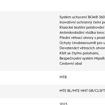
Systém uchycení BOA® 360
Inovativní ochranný čelní p
Klasické textilní polstrování 
Antimikrobiální vložka Ioni
Přední větrací otvory s pros
Úchyty Unobtainium® pro udr
Devatenáct větracích otvor
Kšilt se čtyřmi polohami,
Bezpečnostní systém Mips®
Cestovní obal
MTB
MTE BL/MTE HNT GR/CLSFT
2023