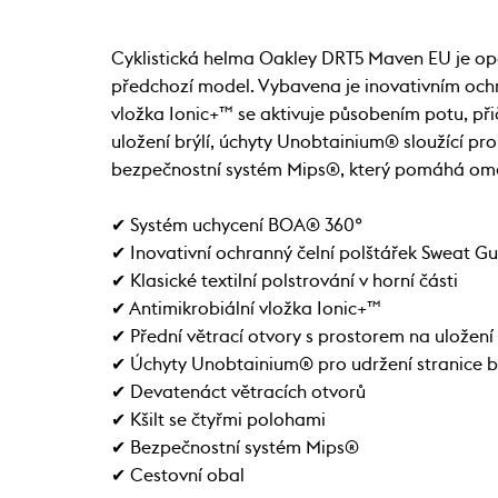
Cyklistická helma Oakley DRT5 Maven EU je op
předchozí model. Vybavena je inovativním ochr
vložka Ionic+™ se aktivuje působením potu, při
uložení brýlí, úchyty Unobtainium® sloužící pro
bezpečnostní systém Mips®, který pomáhá omezit
✔ Systém uchycení BOA® 360°
✔ Inovativní ochranný čelní polštářek Sweat G
✔ Klasické textilní polstrování v horní části
✔ Antimikrobiální vložka Ionic+™
✔ Přední větrací otvory s prostorem na uložení 
✔ Úchyty Unobtainium® pro udržení stranice br
✔ Devatenáct větracích otvorů
✔ Kšilt se čtyřmi polohami
✔ Bezpečnostní systém Mips®
✔ Cestovní obal