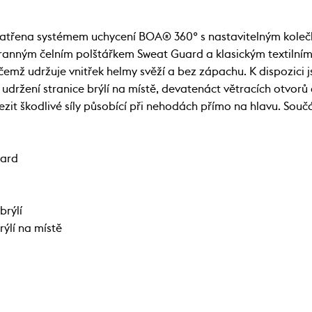
atřena systémem uchycení BOA® 360° s nastavitelným koleč
anným čelním polštářkem Sweat Guard a klasickým textilním p
čemž udržuje vnitřek helmy svěží a bez zápachu. K dispozici 
 udržení stranice brýlí na místě, devatenáct větracích otvorů
 škodlivé síly působící při nehodách přímo na hlavu. Součástí
uard
brýlí
ýlí na místě