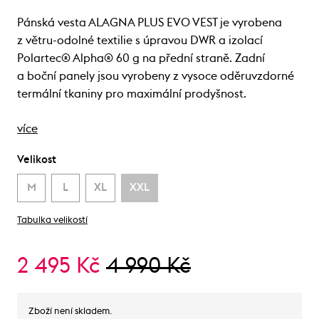
Pánská vesta ALAGNA PLUS EVO VEST je vyrobena
z větru-odolné textilie s úpravou DWR a izolací
Polartec® Alpha® 60 g na přední straně. Zadní
a boční panely jsou vyrobeny z vysoce oděruvzdorné
termální tkaniny pro maximální prodyšnost.
více
Velikost
M
L
XL
XXL
Tabulka velikostí
2 495 Kč
4 990 Kč
Zboží není skladem.