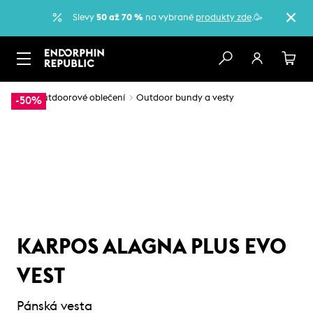
Slevy
50 až 70 %
na vybrané
produkty zde
.🥳
…
Outdoorové oblečení
Outdoor bundy a vesty
-50%
KARPOS ALAGNA PLUS EVO
VEST
Pánská vesta