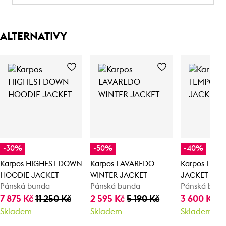
ALTERNATIVY
-30%
-50%
-40%
Karpos HIGHEST DOWN
Karpos LAVAREDO
Karpos TEM
HOODIE JACKET
WINTER JACKET
JACKET
Pánská bunda
Pánská bunda
Pánská bun
7 875 Kč
11 250 Kč
2 595 Kč
5 190 Kč
3 600 Kč
6
Skladem
Skladem
Skladem