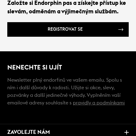
Založte si Endorphin pas a získejte přístup ke
slevám, odměnám a výjimečným službám.
REGISTROVAT SE
NENECHTE SI UJÍT
Newsletter plný endorfinů ve vašem emailu. Spolu s
ním i další důvody k radosti. Užijte si akce, slevy,
pozvánky a další jedinečné výhody. Vyplněním vaší
emailové adresy souhlasíte s
pravidly a podmínkami
ZAVOLEJTE NÁM