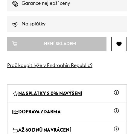
Garance nejlepší ceny
Na splátky
NENÍ SKLADEM
Proč koupit lyže v Endrophin Republic?
NA SPLÁTKY S 0% NAVÝŠENÍ
DOPRAVA ZDARMA
AŽ 60 DNŮ NA VRÁCENÍ