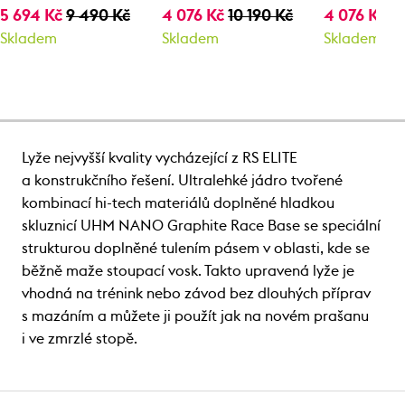
5 694 Kč
9 490 Kč
4 076 Kč
10 190 Kč
4 076 Kč
10
Skladem
Skladem
Skladem
Lyže nejvyšší kvality vycházející z RS ELITE
a konstrukčního řešení. Ultralehké jádro tvořené
kombinací hi-tech materiálů doplněné hladkou
skluznicí UHM NANO Graphite Race Base se speciální
strukturou doplněné tulením pásem v oblasti, kde se
běžně maže stoupací vosk. Takto upravená lyže je
vhodná na trénink nebo závod bez dlouhých příprav
s mazáním a můžete ji použít jak na novém prašanu
i ve zmrzlé stopě.