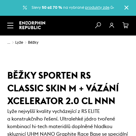
Slevy
50 až 70 %
na vybrané
produkty zde
.🥳
…
Lyže
Běžky
BĚŽKY SPORTEN RS
CLASSIC SKIN M + VÁZÁNÍ
XCELERATOR 2.0 CL NNN
Lyže nejvyšší kvality vycházející z RS ELITE
a konstrukčního řešení. Ultralehké jádro tvořené
kombinací hi-tech materiálů doplněné hladkou
skluznicí UHM NANO Graphite Race Base se speciální