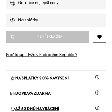
Garance nejlepší ceny
Na splátky
NENÍ SKLADEM
Proč koupit lyže v Endrophin Republic?
NA SPLÁTKY S 0% NAVÝŠENÍ
DOPRAVA ZDARMA
AŽ 60 DNŮ NA VRÁCENÍ