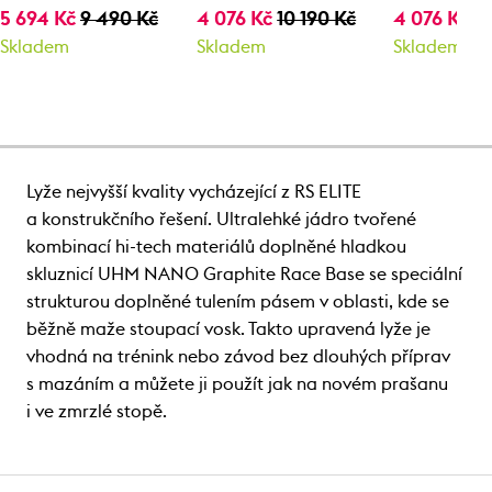
5 694 Kč
9 490 Kč
4 076 Kč
10 190 Kč
4 076 Kč
10
Skladem
Skladem
Skladem
Lyže nejvyšší kvality vycházející z RS ELITE
a konstrukčního řešení. Ultralehké jádro tvořené
kombinací hi-tech materiálů doplněné hladkou
skluznicí UHM NANO Graphite Race Base se speciální
strukturou doplněné tulením pásem v oblasti, kde se
běžně maže stoupací vosk. Takto upravená lyže je
vhodná na trénink nebo závod bez dlouhých příprav
s mazáním a můžete ji použít jak na novém prašanu
i ve zmrzlé stopě.