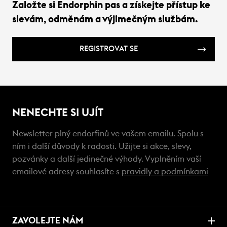
Založte si Endorphin pas a získejte přístup ke
slevám, odměnám a výjimečným službám.
REGISTROVAT SE
NENECHTE SI UJÍT
Newsletter plný endorfinů ve vašem emailu. Spolu s
ním i další důvody k radosti. Užijte si akce, slevy,
pozvánky a další jedinečné výhody. Vyplněním vaší
emailové adresy souhlasíte s
pravidly a podmínkami
ZAVOLEJTE NÁM