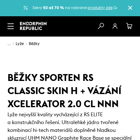
Slevy
50 až 70 %
na vybrané
produkty zde
.🥳
…
Lyže
Běžky
BĚŽKY SPORTEN RS
CLASSIC SKIN H + VÁZÁNÍ
XCELERATOR 2.0 CL NNN
Lyže nejvyšší kvality vycházející z RS ELITE
a konstrukčního řešení. Ultralehké jádro tvořené
kombinací hi-tech materiálů doplněné hladkou
skluznicí UHM NANO Graphite Race Base se speciální