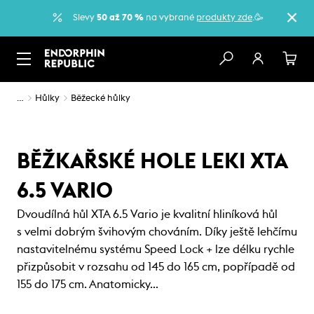
Slevy
50 až 70 %
na vybrané
produkty zde
.🥳
…
Hůlky
Běžecké hůlky
BĚŽKAŘSKÉ HOLE LEKI XTA
6.5 VARIO
Dvoudílná hůl XTA 6.5 Vario je kvalitní hliníková hůl
s velmi dobrým švihovým chováním. Díky ještě lehčímu
nastavitelnému systému Speed Lock + lze délku rychle
přizpůsobit v rozsahu od 145 do 165 cm, popřípadě od
155 do 175 cm. Anatomicky…