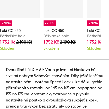
-20%
-20%
-20%
Leki CC 450
Leki CC 450
Leki CC 450
Běžkařské hole
Běžkařské hole
Běžkařské h
1 752 Kč
2 190 Kč
1 752 Kč
2 190 Kč
1 752 Kč
2 
Skladem
Skladem
Skladem
Dvoudílná hůl XTA 6.5 Vario je kvalitní hliníková hůl
s velmi dobrým švihovým chováním. Díky ještě lehčímu
nastavitelnému systému Speed Lock + lze délku rychle
přizpůsobit v rozsahu od 145 do 165 cm, popřípadě od
155 do 175 cm. Anatomicky tvarované a plynule
nastavitelné poutko a dvousložková rukojeť z korku
přenáší tvůj výkon bez ztráty síly do stopy. Se