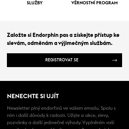
SLUŽBY
VĚRNOSTNÍ PROGRAM
Založte si Endorphin pas a získejte přístup ke
slevám, odměnám a výjimečným službám.
REGISTROVAT SE
NENECHTE SI UJÍT
Newsletter plný endorfinů ve vašem emailu. Spolu s
ním i další důvody k radosti. Užijte si akce, slevy,
pozvánky a další jedinečné výhody. Vyplněním vaší