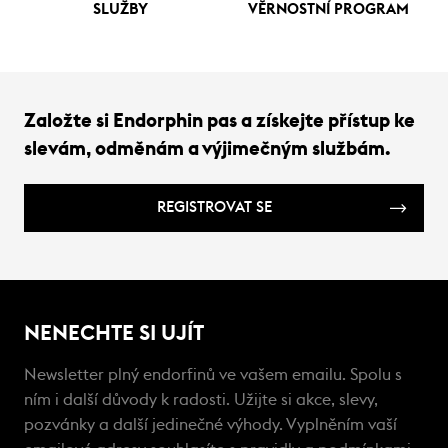
SLUŽBY
VĚRNOSTNÍ PROGRAM
Založte si Endorphin pas a získejte přístup ke
slevám, odměnám a výjimečným službám.
REGISTROVAT SE
NENECHTE SI UJÍT
Newsletter plný endorfinů ve vašem emailu. Spolu s
ním i další důvody k radosti. Užijte si akce, slevy,
pozvánky a další jedinečné výhody. Vyplněním vaší