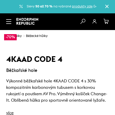
Slevy
50 až 70 %
na vybrané
produkty zde
.🥳
…
Hůlky
Běžecké hůlky
-70%
4KAAD CODE 4
Běžkařské hole
Výkonné běžkařské hole 4KAAD CODE 4 s 30%
kompozitním karbonovým tubusem s korkovou
rukojetí a poutkem AV Pro. Výměnný košíček Change-
It. Oblíbená hůlka pro sportovně orientované lyžaře.
více