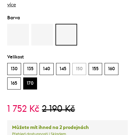
více
Barva
Velikost
130
135
140
145
150
155
160
165
170
1 752 Kč
2 190 Kč
Můžete mít ihned na 2 prodejnách
Přehled dostupnosti
| Skladem