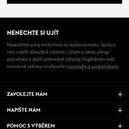
NENECHTE SI UJÍT
Newsletter plný endorfinů ve vašem emailu. Spolu s
ním i další důvody k radosti. Užijte si akce, slevy,
pozvánky a další jedinečné výhody. Vyplněním vaší
emailové adresy souhlasíte s
pravidly a podmínkami
ZAVOLEJTE NÁM
NAPIŠTE NÁM
POMOC S VÝBĚREM