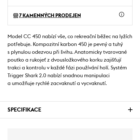
7 KAMENNÝCH PRODEJEN
Model CC 450 nabízí vše, co rekreační běžec na lyžích
potřebuje. Kompozitní karbon 450 je pevný a tuhý
s plynulou odezvou při švihu. Anatomicky tvarované
poutko a rukojeť z dvousložkového korku zajišťují
trakci a kontrolu v každé fázi používání holí. Systém
Trigger Shark 2.0 nabízí snadnou manipulaci
a umožňuje rychlé zacvaknutí a vycvaknutí.
SPECIFIKACE