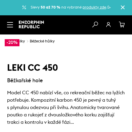
Slevy
50 až 70 %
na vybrané
produkty zde
.🥳
…
Hůlky
Běžecké hůlky
-20%
LEKI CC 450
Běžkařské hole
Model CC 450 nabízí vše, co rekreační běžec na lyžích
potřebuje. Kompozitní karbon 450 je pevný a tuhý
s plynulou odezvou při švihu. Anatomicky tvarované
poutko a rukojeť z dvousložkového korku zajišťují
trakci a kontrolu v každé fázi…