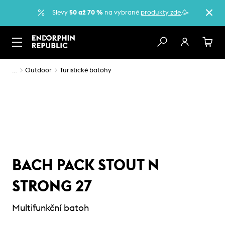
Slevy
50 až 70 %
na vybrané
produkty zde
.🥳
…
Outdoor
Turistické batohy
BACH PACK STOUT N
STRONG 27
Multifunkční batoh