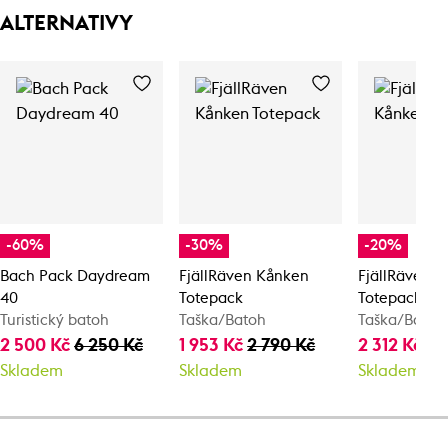
ALTERNATIVY
-60%
-30%
-20%
Bach Pack Daydream
FjällRäven Kånken
FjällRäven 
40
Totepack
Totepack
Turistický batoh
Taška/Batoh
Taška/Batoh
2 500 Kč
6 250 Kč
1 953 Kč
2 790 Kč
2 312 Kč
2 
Skladem
Skladem
Skladem