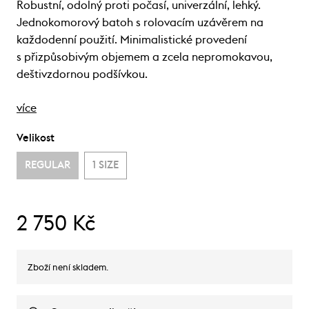
Robustní, odolný proti počasí, univerzální, lehký.
Jednokomorový batoh s rolovacím uzávěrem na
každodenní použití. Minimalistické provedení
s přizpůsobivým objemem a zcela nepromokavou,
deštivzdornou podšívkou.
více
Velikost
REGULAR
1 SIZE
2 750 Kč
Zboží není skladem.