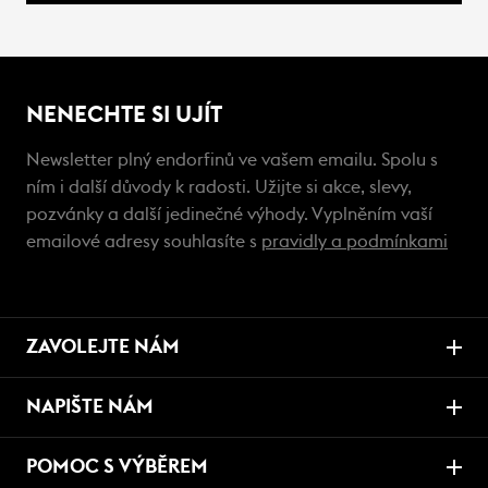
NENECHTE SI UJÍT
Newsletter plný endorfinů ve vašem emailu. Spolu s
ním i další důvody k radosti. Užijte si akce, slevy,
pozvánky a další jedinečné výhody. Vyplněním vaší
emailové adresy souhlasíte s
pravidly a podmínkami
ZAVOLEJTE NÁM
NAPIŠTE NÁM
POMOC S VÝBĚREM