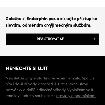
Založte si Endorphin pas a získejte přístup ke
slevám, odměnám a výjimečným službám.
REGISTROVAT SE
NENECHTE SI UJÍT
Newsletter plný endorfinů ve vašem emailu. Spolu s
ním i další důvody k radosti. Užijte si akce, slevy,
pozvánky a další jedinečné výhody. Vyplněním vaší
emailové adresy souhlasíte s
pravidly a podmínkami