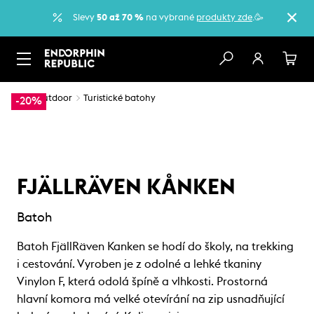
Slevy
50 až 70 %
na vybrané
produkty zde
.🥳
…
Outdoor
Turistické batohy
-20%
FJÄLLRÄVEN KÅNKEN
Batoh
Batoh FjällRäven Kanken se hodí do školy, na trekking
i cestování. Vyroben je z odolné a lehké tkaniny
Vinylon F, která odolá špíně a vlhkosti. Prostorná
hlavní komora má velké otevírání na zip usnadňující