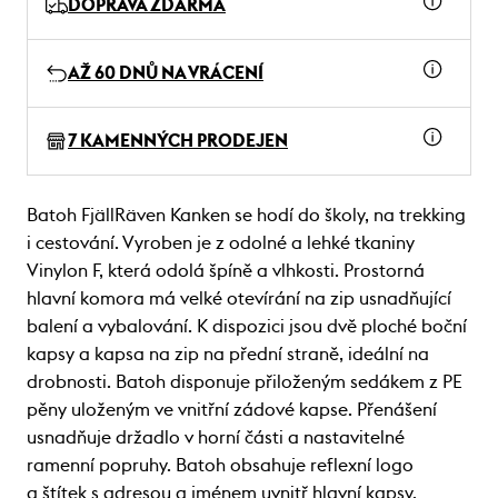
DOPRAVA ZDARMA
AŽ 60 DNŮ NA VRÁCENÍ
7 KAMENNÝCH PRODEJEN
Batoh FjällRäven Kanken se hodí do školy, na trekking
i cestování. Vyroben je z odolné a lehké tkaniny
Vinylon F, která odolá špíně a vlhkosti. Prostorná
hlavní komora má velké otevírání na zip usnadňující
balení a vybalování. K dispozici jsou dvě ploché boční
kapsy a kapsa na zip na přední straně, ideální na
drobnosti. Batoh disponuje přiloženým sedákem z PE
pěny uloženým ve vnitřní zádové kapse. Přenášení
usnadňuje držadlo v horní části a nastavitelné
ramenní popruhy. Batoh obsahuje reflexní logo
a štítek s adresou a jménem uvnitř hlavní kapsy.