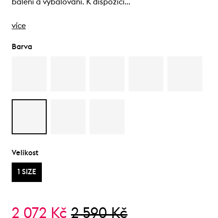
balení a vybalování. K dispozici…
více
Barva
Velikost
1 SIZE
2 072 Kč
2 590 Kč