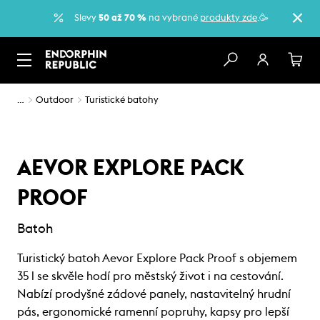
Slevy
50 až 70 %
na vybrané
produkty zde
.🥳
…
Outdoor
Turistické batohy
AEVOR EXPLORE PACK
PROOF
Batoh
Turistický batoh Aevor Explore Pack Proof s objemem
35 l se skvěle hodí pro městský život i na cestování.
Nabízí prodyšné zádové panely, nastavitelný hrudní
pás, ergonomické ramenní popruhy, kapsy pro lepší