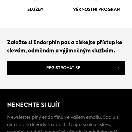
SLUŽBY
VĚRNOSTNÍ PROGRAM
Založte si Endorphin pas a získejte přístup ke
slevám, odměnám a výjimečným službám.
REGISTROVAT SE
NENECHTE SI UJÍT
Newsletter plný endorfinů ve vašem emailu. Spolu s
ním i další důvody k radosti. Užijte si akce, slevy,