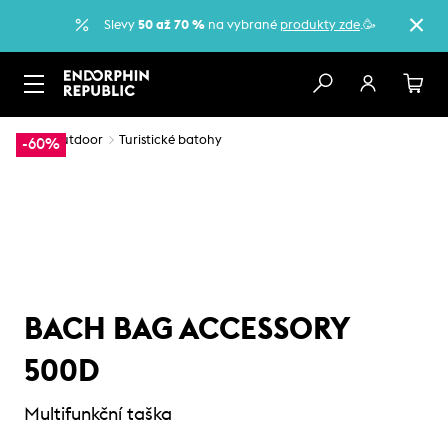
Slevy
50 až 70 %
na vybrané
produkty zde
.🥳
…
Outdoor
Turistické batohy
-60%
BACH BAG ACCESSORY
500D
Multifunkční taška