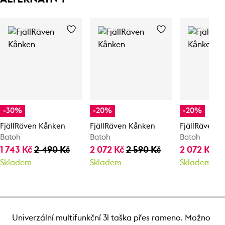
-30%
-20%
-20%
FjällRäven Kånken
FjällRäven Kånken
FjällRäven 
Batoh
Batoh
Batoh
1 743 Kč
2 490 Kč
2 072 Kč
2 590 Kč
2 072 Kč
2 
Skladem
Skladem
Skladem
Univerzální multifunkční 3l taška přes rameno. Možno