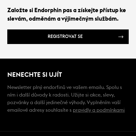
Založte si Endorphin pas a získejte přístup ke
slevám, odměnám a výjimečným službám.
REGISTROVAT SE
NENECHTE SI UJÍT
Newsletter plný endorfinů ve vašem emailu. Spolu s
ním i další důvody k radosti. Užijte si akce, slevy,
pozvánky a další jedinečné výhody. Vyplněním vaší
emailové adresy souhlasíte s
pravidly a podmínkami