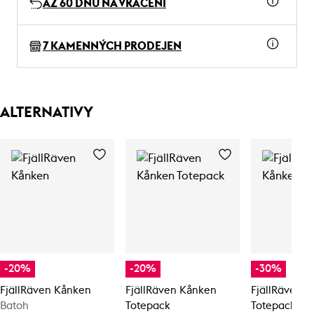
AŽ 60 DNŮ NA VRÁCENÍ
7 KAMENNÝCH PRODEJEN
ALTERNATIVY
-20%
-20%
-30%
FjällRäven Kånken
FjällRäven Kånken
FjällRäven 
Batoh
Totepack
Totepack