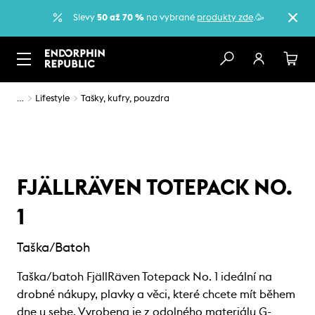
Slevy
50 až 70 %
na vybrané
produkty zde
.🥳
…
Lifestyle
Tašky, kufry, pouzdra
FJÄLLRÄVEN TOTEPACK NO.
1
Taška/Batoh
Taška/batoh FjällRäven Totepack No. 1 ideální na
drobné nákupy, plavky a věci, které chcete mít během
dne u sebe. Vyrobena je z odolného materiálu G-