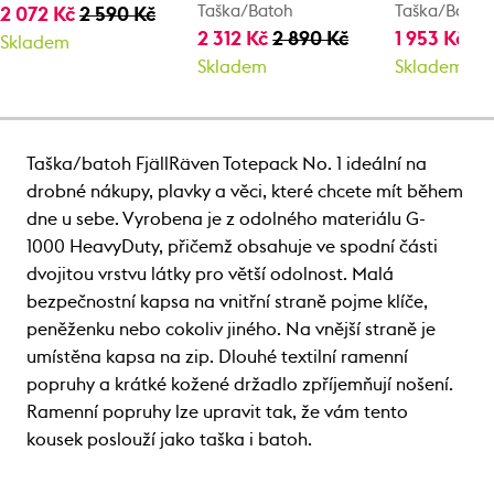
Taška/Batoh
Taška/Batoh
2 072 Kč
2 590 Kč
2 312 Kč
2 890 Kč
1 953 Kč
2 
Skladem
Skladem
Skladem
Taška/batoh FjällRäven Totepack No. 1 ideální na
drobné nákupy, plavky a věci, které chcete mít během
dne u sebe. Vyrobena je z odolného materiálu G-
1000 HeavyDuty, přičemž obsahuje ve spodní části
dvojitou vrstvu látky pro větší odolnost. Malá
bezpečnostní kapsa na vnitřní straně pojme klíče,
peněženku nebo cokoliv jiného. Na vnější straně je
umístěna kapsa na zip. Dlouhé textilní ramenní
popruhy a krátké kožené držadlo zpříjemňují nošení.
Ramenní popruhy lze upravit tak, že vám tento
kousek poslouží jako taška i batoh.