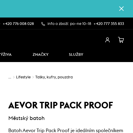
0
+420 776 008 028
info o zboží: po–ne 10–18
+420 777 355 833
VÝŽIVA
ZNAČKY
SLUŽBY
…
Lifestyle
Tašky, kufry, pouzdra
AEVOR TRIP PACK PROOF
Městský batoh
Batoh Aevor Trip Pack Proof je ideálním společníkem