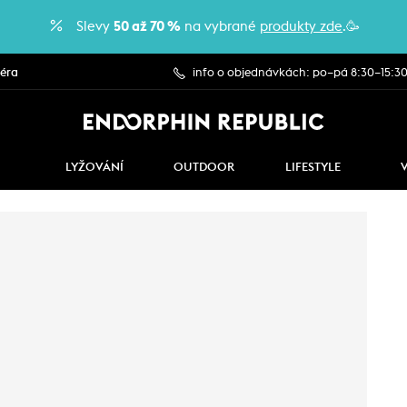
Slevy
50 až 70 %
na vybrané
produkty zde
.🥳
iéra
info o objednávkách: po–pá 8:30–15:3
LYŽOVÁNÍ
OUTDOOR
LIFESTYLE