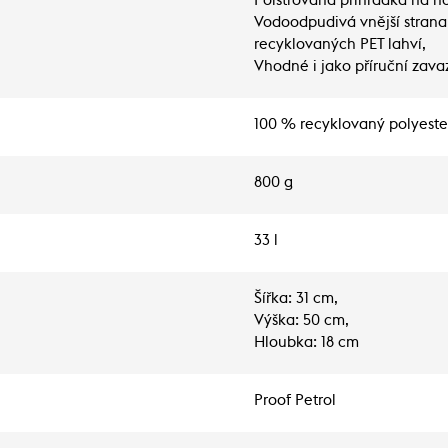
Polstrovaná přihrádka na n
Vodoodpudivá vnější strana
recyklovaných PET lahví,
Vhodné i jako příruční zava
100 % recyklovaný polyester
800 g
33 l
Šířka: 31 cm,
Výška: 50 cm,
Hloubka: 18 cm
Proof Petrol