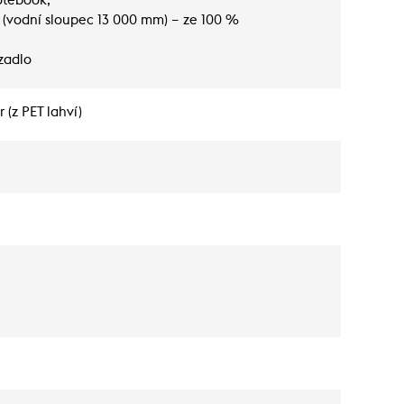
otebook,
 (vodní sloupec 13 000 mm) – ze 100 %
zadlo
 (z PET lahví)