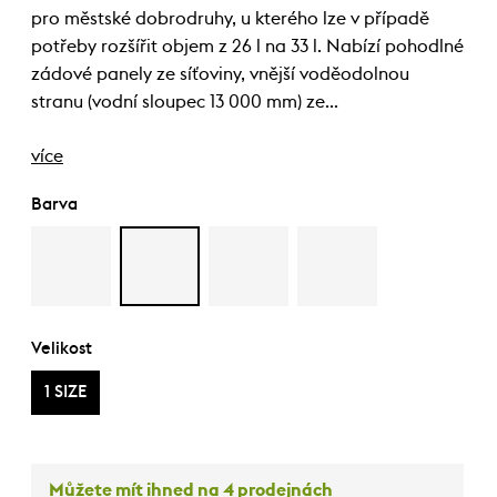
pro městské dobrodruhy, u kterého lze v případě
potřeby rozšířit objem z 26 l na 33 l. Nabízí pohodlné
zádové panely ze síťoviny, vnější voděodolnou
stranu (vodní sloupec 13 000 mm) ze…
více
Barva
Velikost
1 SIZE
Můžete mít ihned na 4 prodejnách