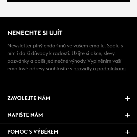
NENECHTE SI UJÍT
Newsletter plný endorfinů ve vašem emailu. Spolu s
ním i další důvody k radosti. Užijte si akce, slevy,
pozvánky a další jedinečné výhody. Vyplněním vaší
emailové adresy souhlasíte s
pravidly a podmínkami
ZAVOLEJTE NÁM
NAPIŠTE NÁM
POMOC S VÝBĚREM