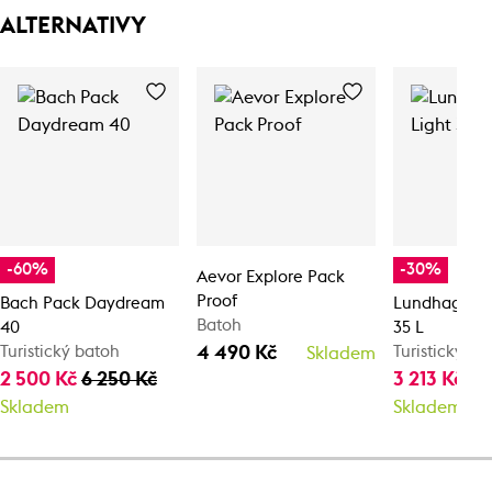
ALTERNATIVY
-60%
-30%
Aevor Explore Pack
Proof
Bach Pack Daydream
Lundhags Tiv
Batoh
40
35 L
4 490 Kč
Turistický batoh
Turistický ba
Skladem
2 500 Kč
6 250 Kč
3 213 Kč
4 
Skladem
Skladem