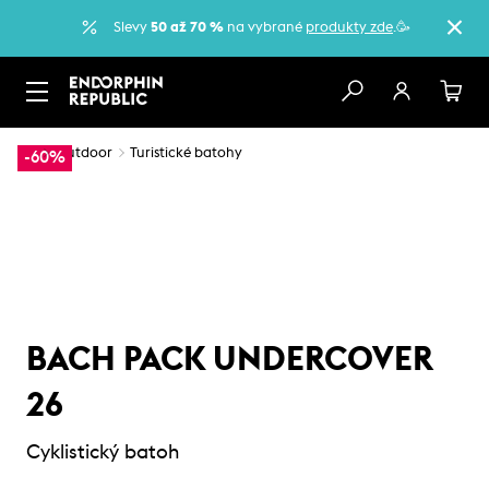
Slevy
50 až 70 %
na vybrané
produkty zde
.🥳
…
Outdoor
Turistické batohy
-60%
BACH PACK UNDERCOVER
26
Cyklistický batoh