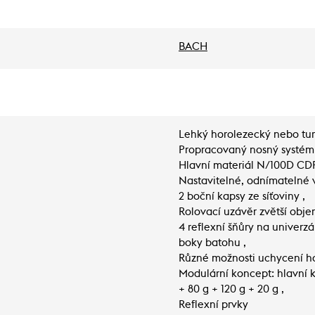
BACH
Lehký horolezecký nebo turi
Propracovaný nosný systém 
Hlavní materiál N/100D CDR
Nastavitelné, odnímatelné v
2 boční kapsy ze síťoviny ,
Rolovací uzávěr zvětší objem
4 reflexní šňůry na univerz
boky batohu ,
Různé možnosti uchycení ho
Modulární koncept: hlavní k
+ 80 g + 120 g + 20 g ,
Reflexní prvky