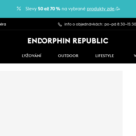
Slevy
50 až 70 %
na vybrané
produkty zde
.🥳
iéra
info o objednávkách: po–pá 8:30–15:3
LYŽOVÁNÍ
OUTDOOR
LIFESTYLE