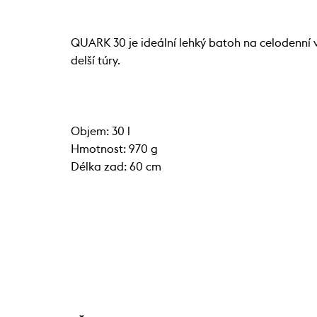
QUARK 30 je ideální lehký batoh na celodenní v
delší túry.
Objem: 30 l
Hmotnost: 970 g
Délka zad: 60 cm