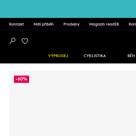
Kontakt
Náš příběh
Prodejny
Magazín readER
Kar
VÝPRODEJ
CYKLISTIKA
BĚH
-60%