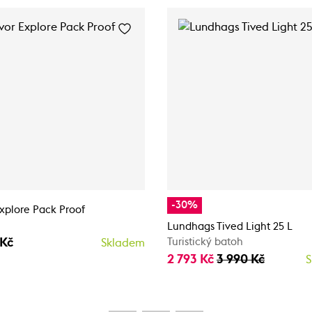
-30%
xplore Pack Proof
Lundhags Tived Light 25 L
 Kč
Turistický batoh
Skladem
2 793 Kč
3 990 Kč
S