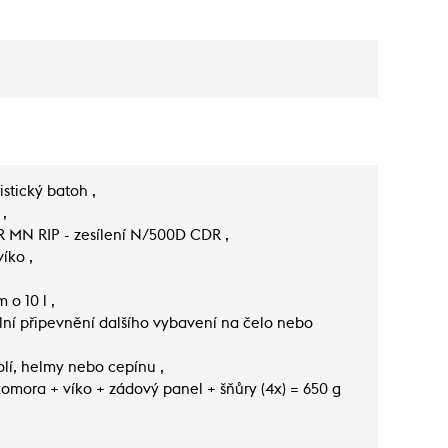
stický batoh ,
,
 MN RIP - zesílení N/500D CDR ,
íko ,
 o 10 l ,
ální připevnění dalšího vybavení na čelo nebo
lí, helmy nebo cepínu ,
omora + víko + zádový panel + šňůry (4x) = 650 g