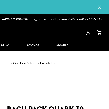
0
+420 776 008 028
info o zboží: po–ne 10–18
+420 777 355 833
VÝŽIVA
ZNAČKY
SLUŽBY
…
Outdoor
Turistické batohy