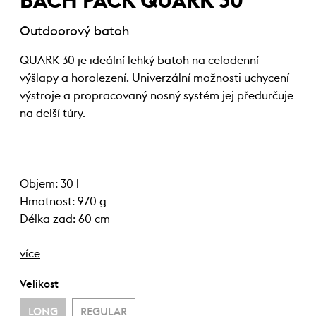
BACH PACK QUARK 30
Outdoorový batoh
QUARK 30 je ideální lehký batoh na celodenní
výšlapy a horolezení. Univerzální možnosti uchycení
výstroje a propracovaný nosný systém jej předurčuje
na delší túry.
Objem: 30 l
Hmotnost: 970 g
Délka zad: 60 cm
více
Velikost
LONG
REGULAR