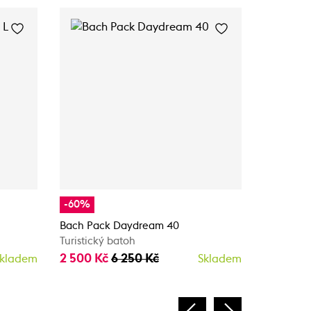
-60%
-20%
Bach Pack Daydream 40
FjällRäv
Turistický batoh
Taška/Ba
2 500 Kč
6 250 Kč
2 312 Kč
kladem
Skladem