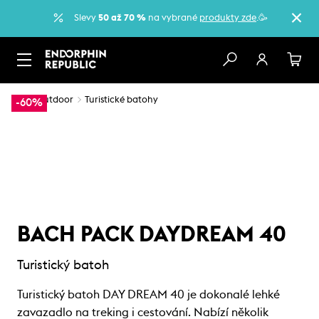
Slevy
50 až 70 %
na vybrané
produkty zde
.🥳
…
Outdoor
Turistické batohy
-60%
BACH PACK DAYDREAM 40
Turistický batoh
Turistický batoh DAY DREAM 40 je dokonalé lehké
zavazadlo na treking i cestování. Nabízí několik