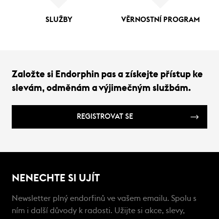
SLUŽBY
VĚRNOSTNÍ PROGRAM
Založte si Endorphin pas a získejte přístup ke
slevám, odměnám a výjimečným službám.
REGISTROVAT SE
NENECHTE SI UJÍT
Newsletter plný endorfinů ve vašem emailu. Spolu s
ním i další důvody k radosti. Užijte si akce, slevy,