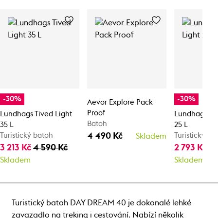
-30%
-30%
Aevor Explore Pack
Proof
Lundhags Tived Light
Lundhags Tiv
Batoh
35 L
25 L
4 490 Kč
Turistický batoh
Turistický ba
Skladem
3 213 Kč
4 590 Kč
2 793 Kč
3 
Skladem
Skladem
Turistický batoh DAY DREAM 40 je dokonalé lehké
zavazadlo na treking i cestování. Nabízí několik