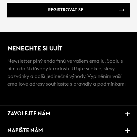
REGISTROVAT SE
NENECHTE SI UJÍT
Newsletter plný endorfinů ve vašem emailu. Spolu s
ním i další důvody k radosti. Užijte si akce, slevy,
pozvánky a další jedinečné výhody. Vyplněním vaší
emailové adresy souhlasíte s
pravidly a podmínkami
ZAVOLEJTE NÁM
NAPIŠTE NÁM