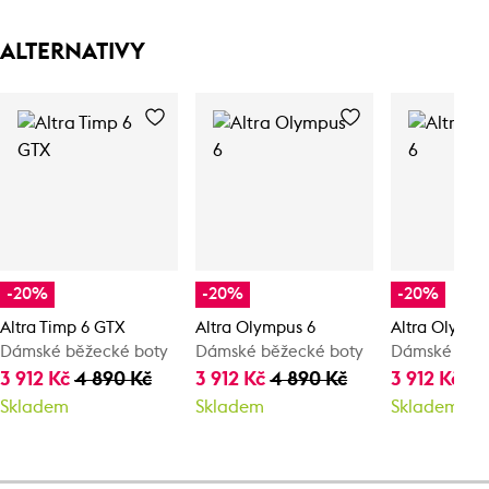
ALTERNATIVY
-20%
-20%
-20%
Altra Timp 6 GTX
Altra Olympus 6
Altra Olympu
Dámské běžecké boty
Dámské běžecké boty
Dámské běže
3 912 Kč
4 890 Kč
3 912 Kč
4 890 Kč
3 912 Kč
4 
Skladem
Skladem
Skladem