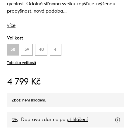
rychlost. Odolná síťovina svršku zajišťuje zvýšenou
prodyšnost, nová podoba…
více
Velikost
38
39
40
41
Tabulka velikostí
4 799 Kč
Zboží není skladem.
Doprava zdarma po
přihlášení