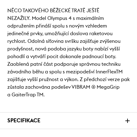
NĚCO TAKOVÉHO BĚŽECKÉ TRATĚ JEŠTĚ
NEZAŽILY. Model Olympus 4 s maximálním
odpružením přináší spolu s novým vzhledem
jedinečné prvky, umožňující doslova raketovou
rychlost. Odolná síťovina svršku zajišťuje zvýšenou
prodyšnost, nová podoba jazyku boty nabízí vyšší
pohodlí a vytváří pocit dokonale padnoucí boty.
Zaoblená patní část podporuje správnou techniku
závodního běhu a spolu s mezipodešví InnerFlexTM
zajišťuje vyšší pružnost a výkon. Z předchozí verze pak
zůstala zachována podešev VIBRAM ® MegaGrip
a GaiterTrap TM.
SPECIFIKACE