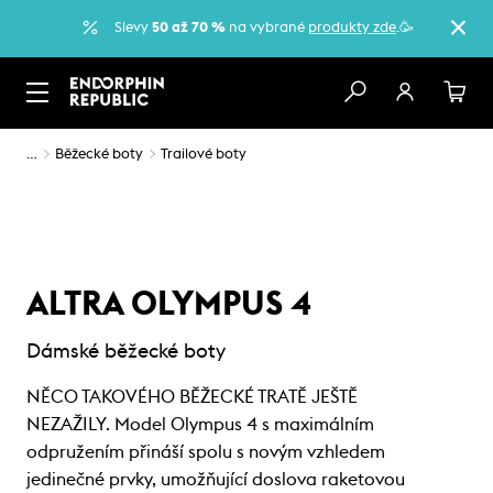
Slevy
50 až 70 %
na vybrané
produkty zde
.🥳
…
Běžecké boty
Trailové boty
ALTRA OLYMPUS 4
Dámské běžecké boty
NĚCO TAKOVÉHO BĚŽECKÉ TRATĚ JEŠTĚ
NEZAŽILY. Model Olympus 4 s maximálním
odpružením přináší spolu s novým vzhledem
jedinečné prvky, umožňující doslova raketovou