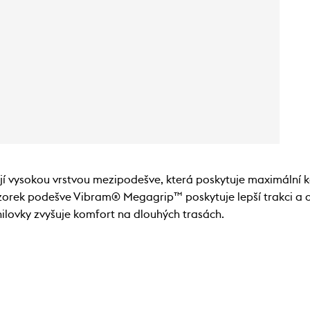
í vysokou vrstvou mezipodešve, která poskytuje maximální 
rek podešve Vibram® Megagrip™ poskytuje lepší trakci a odo
ilovky zvyšuje komfort na dlouhých trasách.