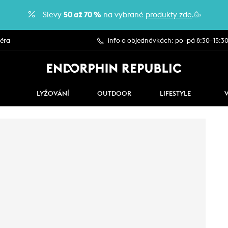
Slevy
50 až 70 %
na vybrané
produkty zde
.🥳
iéra
info o objednávkách: po–pá 8:30–15:3
LYŽOVÁNÍ
OUTDOOR
LIFESTYLE