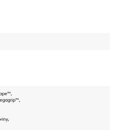
hape™,
egagrip™,
viny,