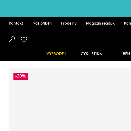
Kontakt
Náš příběh
Prodejny
Magazín readER
Kar
VÝPRODEJ
CYKLISTIKA
BĚH
-20%