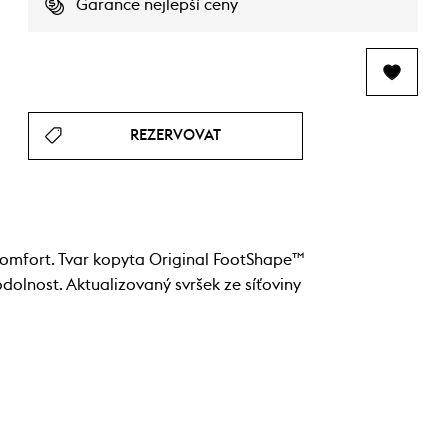
Garance nejlepší ceny
REZERVOVAT
komfort. Tvar kopyta Original FootShape™
lnost. Aktualizovaný svršek ze síťoviny