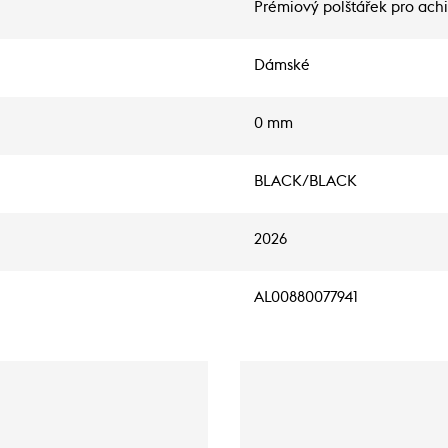
Prémiový polštářek pro ach
Dámské
0 mm
BLACK/BLACK
2026
AL00880077941