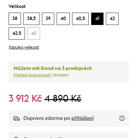
Velikost
38
38,5
39
40
40,5
41
42
42,5
43
Tabulka velikostí
Můžete mít ihned na 3 prodejnách
Přehled dostupnosti
| Skladem
3 912 Kč
4 890 Kč
Doprava zdarma po
přihlášení