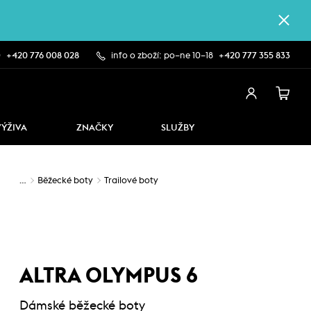
0
+420 776 008 028
info o zboží: po–ne 10–18
+420 777 355 833
VÝŽIVA
ZNAČKY
SLUŽBY
…
Běžecké boty
Trailové boty
ALTRA OLYMPUS 6
Dámské běžecké boty