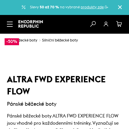
Slevy
50 až 70 %
na vybrané
produkty zde
.🥳
…
Běžecké boty
Silniční běžecké boty
-50%
ALTRA FWD EXPERIENCE
FLOW
Pánské běžecké boty
Pánské běžecké boty ALTRA FWD EXPERIENCE FLOW
jsou vhodné pro každodenními tréninky. Vyznačují se