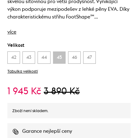
skvělou síťovinou pro větší prodyšnost. Vynikající
výkon podporuje mezipodešev z lehké pěny EVA. Díky
charakteristickému střihu FootShape™…
více
Velikost
42
43
44
45
46
47
Tabulka velikostí
1 945 Kč
3 890 Kč
Zboží není skladem.
Garance nejlepší ceny