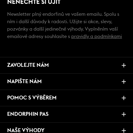
NENECHTE SI UJÍT
Newsletter plný endorfinů ve vašem emailu. Spolu s
ním i další důvody k radosti. Užijte si akce, slevy,
pozvánky a další jedinečné výhody. Vyplněním vaší
emailové adresy souhlasíte s
pravidly a podmínkami
ZAVOLEJTE NÁM
NAPIŠTE NÁM
POMOC S VÝBĚREM
ENDORPHIN PAS
NAŠE VÝHODY