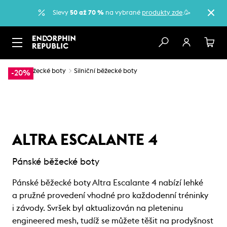
Slevy
50 až 70 %
na vybrané
produkty zde
.🥳
…
Běžecké boty
Silniční běžecké boty
-20%
ALTRA ESCALANTE 4
Pánské běžecké boty
Pánské běžecké boty Altra Escalante 4 nabízí lehké
a pružné provedení vhodné pro každodenní tréninky
i závody. Svršek byl aktualizován na pleteninu
engineered mesh, tudíž se můžete těšit na prodyšnost