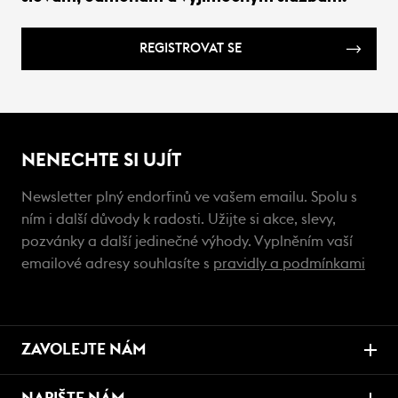
REGISTROVAT SE
NENECHTE SI UJÍT
Newsletter plný endorfinů ve vašem emailu. Spolu s
ním i další důvody k radosti. Užijte si akce, slevy,
pozvánky a další jedinečné výhody. Vyplněním vaší
emailové adresy souhlasíte s
pravidly a podmínkami
ZAVOLEJTE NÁM