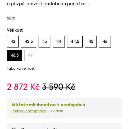
a přizpůsobivost podobnou ponožce…
více
Velikost
42
42,5
43
44
44,5
45
46
46,5
47
Tabulka velikostí
2 872 Kč
3 590 Kč
Můžete mít ihned na 4 prodejnách
Přehled dostupnosti
| Skladem