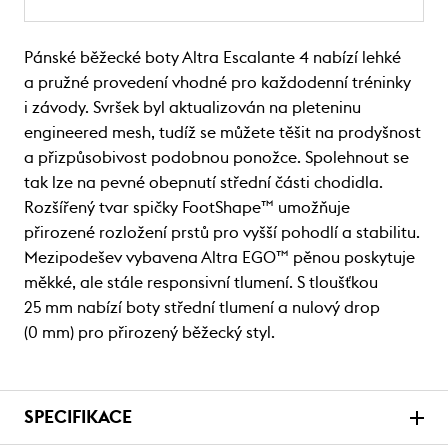
Pánské běžecké boty Altra Escalante 4 nabízí lehké
a pružné provedení vhodné pro každodenní tréninky
i závody. Svršek byl aktualizován na pleteninu
engineered mesh, tudíž se můžete těšit na prodyšnost
a přizpůsobivost podobnou ponožce. Spolehnout se
tak lze na pevné obepnutí střední části chodidla.
Rozšířený tvar spičky FootShape™ umožňuje
přirozené rozložení prstů pro vyšší pohodlí a stabilitu.
Mezipodešev vybavena Altra EGO™ pěnou poskytuje
měkké, ale stále responsivní tlumení. S tloušťkou
25 mm nabízí boty střední tlumení a nulový drop
(0 mm) pro přirozený běžecký styl.
SPECIFIKACE