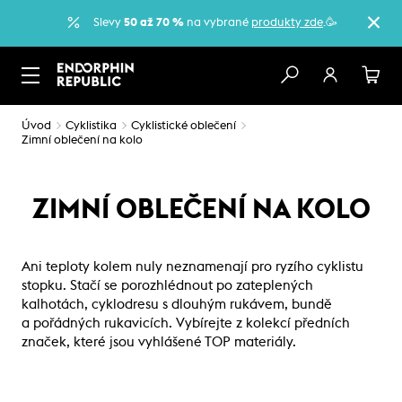
Slevy
50 až 70 %
na vybrané
produkty zde
.🥳
Úvod
Cyklistika
Cyklistické oblečení
Zimní oblečení na kolo
ZIMNÍ OBLEČENÍ NA KOLO
Ani teploty kolem nuly neznamenají pro ryzího cyklistu
stopku. Stačí se porozhlédnout po zateplených
kalhotách, cyklodresu s dlouhým rukávem, bundě
a pořádných rukavicích. Vybírejte z kolekcí předních
značek, které jsou vyhlášené TOP materiály.