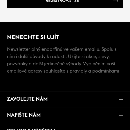
REGISTROVAT SE
NENECHTE SI UJÍT
Newsletter plný endorfinů ve vašem emailu. Spolu s
ním i další důvody k radosti. Užijte si akce, slevy,
pozvánky a další jedinečné výhody. Vyplněním vaší
emailové adresy souhlasíte s
pravidly a podmínkami
ZAVOLEJTE NÁM
NAPIŠTE NÁM