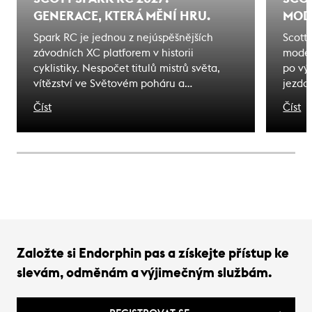
GENERACE, KTERÁ MĚNÍ HRU.
MODE
Spark RC je jednou z nejúspěšnějších
Scott
závodních XC platforem v historii
model
cyklistiky. Nespočet titulů mistrů světa,
po vý
vítězství ve Světovém poháru a
jezdc
olympijských medailí. Kolo, jehož jméno
karbo
Číst
Číst
se stalo synonymem úspěchu. To dědictví
stejn
není jen nostalgií - je to závazek. Důkaz
výbav
toho, co toto jméno musí nést i dnes.
nárok
Tady j
Založte si Endorphin pas a získejte přístup ke
slevám, odměnám a výjimečným službám.