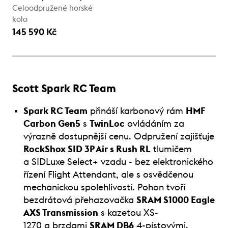
Celoodpružené horské
kolo
145 590 Kč
Scott Spark RC Team
Spark RC Team
přináší karbonový rám
HMF
Carbon Gen5
s
TwinLoc
ovládáním za
výrazně dostupnější cenu. Odpružení zajišťuje
RockShox SID 3P Air s Rush RL
tlumičem
a SIDLuxe Select+ vzadu - bez elektronického
řízení Flight Attendant, ale s osvědčenou
mechanickou spolehlivostí. Pohon tvoří
bezdrátová přehazovačka
SRAM S1000 Eagle
AXS Transmission
s kazetou XS-
1270 a brzdami
SRAM DB6
4-pístovými.