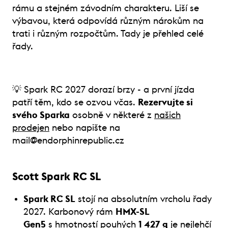
rámu a stejném závodním charakteru. Liší se
výbavou, která odpovídá různým nárokům na
trati i různým rozpočtům. Tady je přehled celé
řady.
💡 Spark RC 2027 dorazí brzy - a první jízda
patří těm, kdo se ozvou včas.
Rezervujte si
svého Sparka
osobně v některé z
našich
prodejen
nebo napište na
mail@endorphinrepublic.cz
Scott Spark RC SL
Spark RC SL
stojí na absolutním vrcholu řady
2027. Karbonový rám
HMX-SL
Gen5
s hmotností pouhých
1 427 g
je nejlehčí