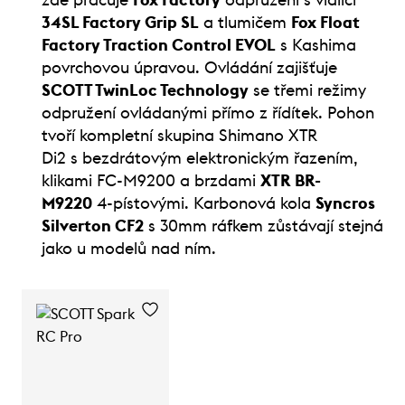
34SL Factory Grip SL
a tlumičem
Fox Float
Factory Traction Control EVOL
s Kashima
povrchovou úpravou. Ovládání zajišťuje
SCOTT TwinLoc Technology
se třemi režimy
odpružení ovládanými přímo z řídítek. Pohon
tvoří kompletní skupina Shimano XTR
Di2 s bezdrátovým elektronickým řazením,
klikami FC-M9200 a brzdami
XTR BR-
M9220
4-pístovými. Karbonová kola
Syncros
Silverton CF2
s 30mm ráfkem zůstávají stejná
jako u modelů nad ním.