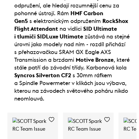
odpružení, ale hledají rozumnější cenu za
pohonné ústrojí. Rám
HMF Carbon
Gen5
s elektronickým odpružením
RockShox
Flight Attendant
na vidlici
SID Ultimate
i tlumiči SIDLuxe Ultimate
zůstává na stejné
úrovni jako modely nad ním - rozdíl přichází
s přehazovačkou SRAM GX Eagle AXS
Transmission a brzdami
Motive Bronze
, které
stále patří do závodní třídy. Karbonová kola
Syncros Silverton CF2
s 30mm ráfkem
a Spindle Powermeter v klikách jsou výbava,
kterou na závodech světového poháru nikdo
neomlouvá.