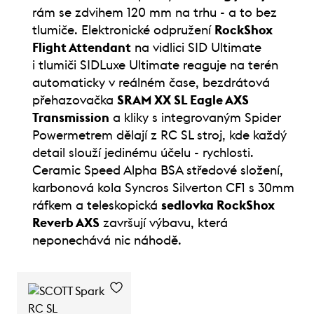
rám se zdvihem 120 mm na trhu - a to bez
tlumiče. Elektronické odpružení
RockShox
Flight Attendant
na vidlici SID Ultimate
i tlumiči SIDLuxe Ultimate reaguje na terén
automaticky v reálném čase, bezdrátová
přehazovačka
SRAM XX SL Eagle AXS
Transmission
a kliky s integrovaným Spider
Powermetrem dělají z RC SL stroj, kde každý
detail slouží jedinému účelu - rychlosti.
Ceramic Speed Alpha BSA středové složení,
karbonová kola Syncros Silverton CF1 s 30mm
ráfkem a teleskopická
sedlovka RockShox
Reverb AXS
završují výbavu, která
neponechává nic náhodě.