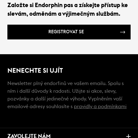
Založte si Endorphin pas a získejte přístup ke
slevám, odměnám a výjimečným službám.
REGISTROVAT SE
NENECHTE SI UJÍT
Newsletter plný endorfinů ve vašem emailu. Spolu s
ním i další důvody k radosti. Užijte si akce, slevy,
pozvánky a další jedinečné výhody. Vyplněním vaší
emailové adresy souhlasíte s
pravidly a podmínkami
ZAVOLEJTE NÁM