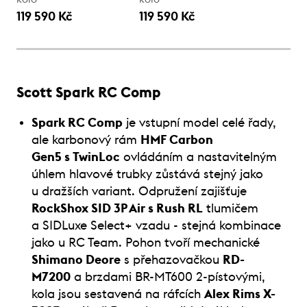
119 590 Kč
119 590 Kč
Scott Spark RC Comp
Spark RC Comp
je vstupní model celé řady,
ale karbonový rám
HMF Carbon
Gen5 s TwinLoc
ovládáním a nastavitelným
úhlem hlavové trubky zůstává stejný jako
u dražších variant. Odpružení zajišťuje
RockShox SID 3P Air s Rush RL
tlumičem
a SIDLuxe Select+ vzadu - stejná kombinace
jako u RC Team. Pohon tvoří mechanické
Shimano Deore
s přehazovačkou
RD-
M7200
a brzdami BR-MT600 2-pístovými,
kola jsou sestavená na ráfcích
Alex Rims X-