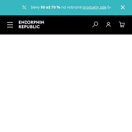
Slevy
50 až 70 %
na vybrané
produkty zde
.🥳