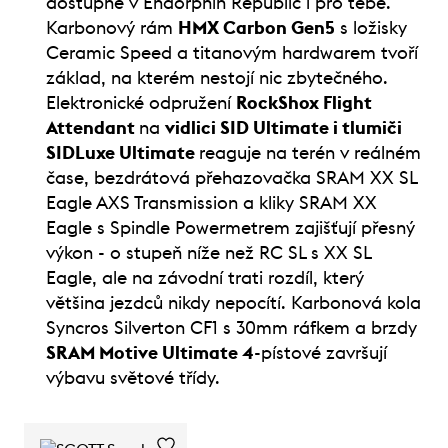
dostupné v Endorphin Republic i pro tebe.
Karbonový rám
HMX Carbon Gen5
s ložisky
Ceramic Speed a titanovým hardwarem tvoří
základ, na kterém nestojí nic zbytečného.
Elektronické odpružení
RockShox Flight
Attendant
na
vidlici SID Ultimate i tlumiči
SIDLuxe Ultimate
reaguje na terén v reálném
čase, bezdrátová přehazovačka SRAM XX SL
Eagle AXS Transmission a kliky SRAM XX
Eagle s Spindle Powermetrem zajišťují přesný
výkon - o stupeň níže než RC SL s XX SL
Eagle, ale na závodní trati rozdíl, který
většina jezdců nikdy nepocítí. Karbonová kola
Syncros Silverton CF1 s 30mm ráfkem a brzdy
SRAM Motive Ultimate 4
-pístové završují
výbavu světové třídy.