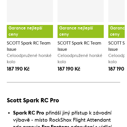
Garance nejlepší
Garance nejlepší
Garance 
ceny
ceny
ceny
SCOTT Spark RC Team
SCOTT Spark RC Team
SCOTT Sp
Issue
Issue
Issue
Celoodpružené horské
Celoodpružené horské
Celoodpr
kolo
kolo
kolo
187 190 Kč
187 190 Kč
187 190 
Scott Spark RC Pro
Spark RC Pro
přináší jiný přístup k závodní
výbavě - místo RockShox Flight Attendant
zde pracuje
Fox Factory
odpružení s vidlicí