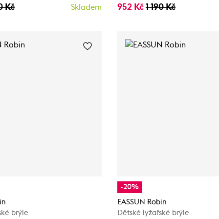
0 Kč
952 Kč
1 190 Kč
Skladem
-20%
in
EASSUN Robin
ské brýle
Dětské lyžařské brýle