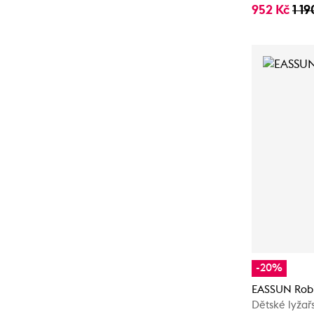
952 Kč
1 19
-20%
EASSUN Rob
Dětské lyžař