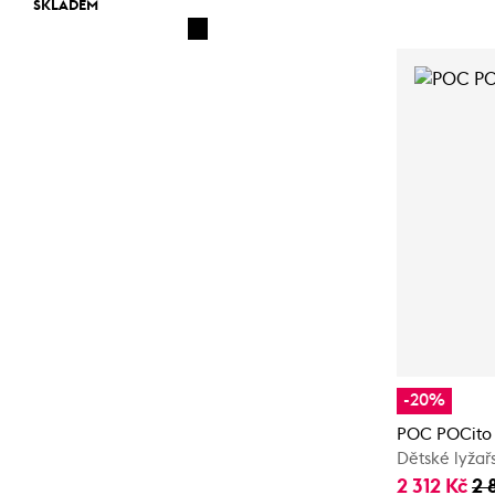
SKLADEM
-20%
POC POCito 
Dětské lyžař
2 312 Kč
2 