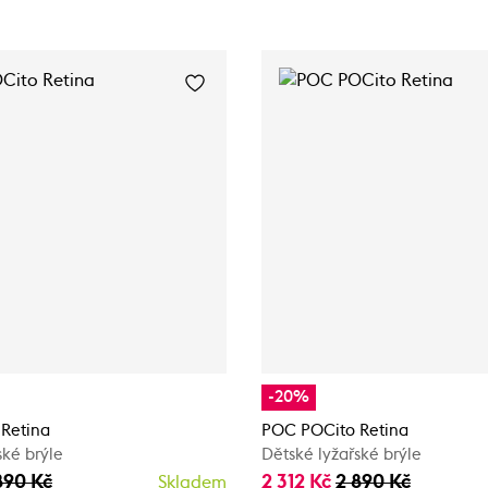
-20%
Retina
POC POCito Retina
ské brýle
Dětské lyžařské brýle
890 Kč
2 312 Kč
2 890 Kč
Skladem