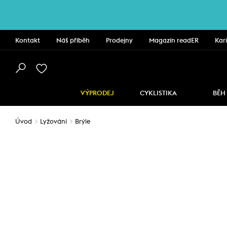
Kontakt
Náš příběh
Prodejny
Magazín readER
Kar
VÝPRODEJ
CYKLISTIKA
BĚH
Úvod
Lyžování
Brýle