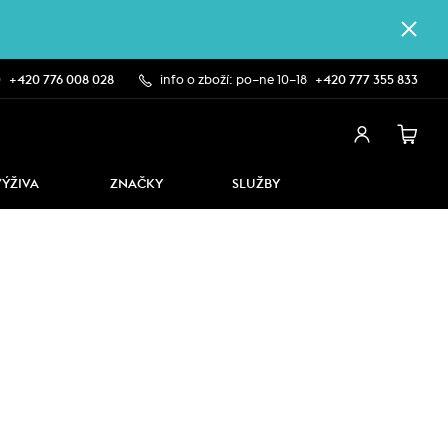
0
+420 776 008 028
info o zboží: po–ne 10–18
+420 777 355 833
VÝŽIVA
ZNAČKY
SLUŽBY