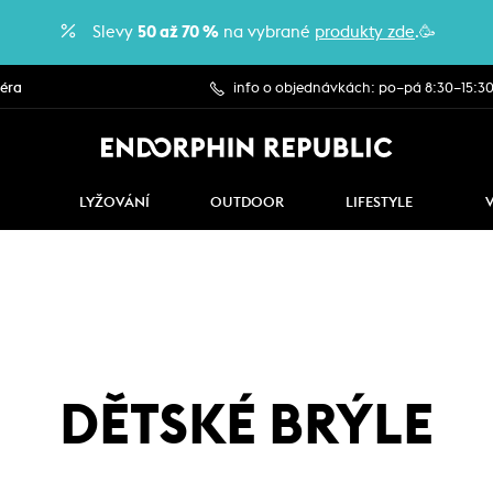
Slevy
50 až 70 %
na vybrané
produkty zde
.🥳
iéra
info o objednávkách: po–pá 8:30–15:3
LYŽOVÁNÍ
OUTDOOR
LIFESTYLE
DĚTSKÉ BRÝLE