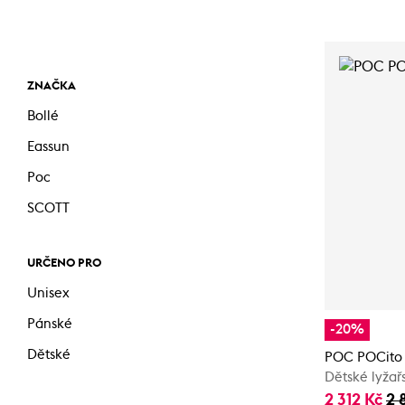
ZNAČKA
Bollé
Eassun
Poc
SCOTT
URČENO PRO
Unisex
Pánské
-20%
Dětské
POC POCito 
Dětské lyžař
2 312 Kč
2 