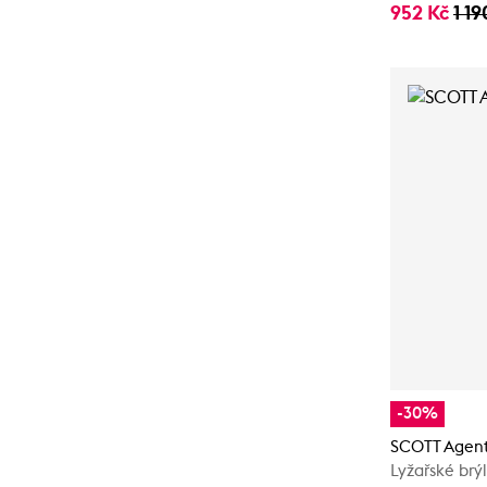
952 Kč
1 19
-30%
SCOTT Agent
Lyžařské brý