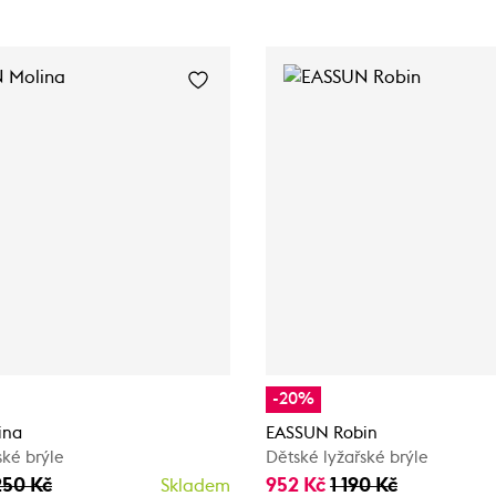
-20%
ina
EASSUN Robin
ské brýle
Dětské lyžařské brýle
250 Kč
952 Kč
1 190 Kč
Skladem