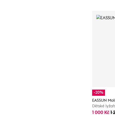
-20%
EASSUN Mol
Dětské lyžař
1 000 Kč
1 