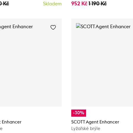
0 Kč
952 Kč
1 190 Kč
Skladem
-30%
 Enhancer
SCOTT Agent Enhancer
le
Lyžařské brýle