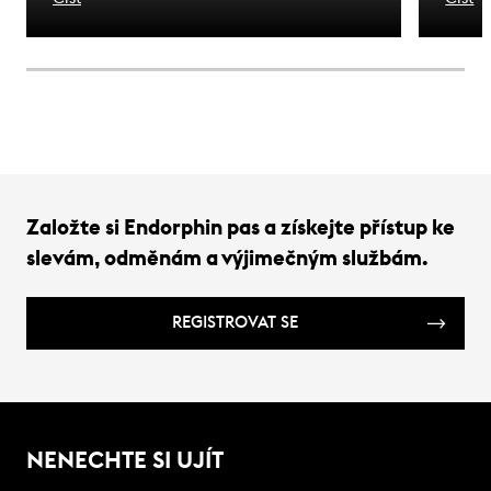
se stalo synonymem úspěchu. To dědictví
stejn
není jen nostalgií - je to závazek. Důkaz
výbav
toho, co toto jméno musí nést i dnes.
nárok
Tady j
Založte si Endorphin pas a získejte přístup ke
slevám, odměnám a výjimečným službám.
REGISTROVAT SE
NENECHTE SI UJÍT