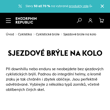
Slevy
50 až 70 %
na vybrané
produkty zde
.🥳
Úvod
Cyklistika
Cyklistické brýle
Sjezdové brýle na kolo
SJEZDOVÉ BRÝLE NA KOLO
Při downhillu nebo enduru se neobejdete bez sjezdových
cyklistických brýlí. Padnou do integrální helmy, a kromě
zraku je tak chráněn i zbytek obličeje. Jsou perfektně
odvětrávané. Vybírejte z několika typů zorníků, včetně
oblíbených čirých skel.