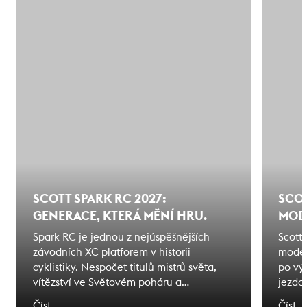
SCOTT SPARK RC 2027:
SCOT
GENERACE, KTERÁ MĚNÍ HRU.
MODE
Spark RC je jednou z nejúspěšnějších
Scott
závodních XC platforem v historii
model
cyklistiky. Nespočet titulů mistrů světa,
po vý
vítězství ve Světovém poháru a
jezdc
olympijských medailí. Kolo, jehož jméno
karbo
Číst
Číst