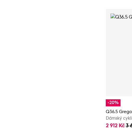
-20%
Q36.5 Grega
Dámský cykli
2 912 Kč
3 