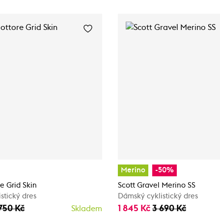
Merino
-50%
e Grid Skin
Scott Gravel Merino SS
stický dres
Dámský cyklistický dres
750 Kč
1 845 Kč
3 690 Kč
Skladem