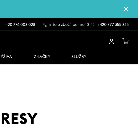
0
+420 776 008 028
info o zboží: po–ne 10–18
+420 777 355 833
VÝŽIVA
ZNAČKY
SLUŽBY
DRESY