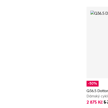
-50%
Q36.5 Dottor
Dámský cykli
2 875 Kč
5 