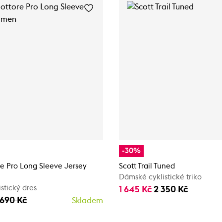
-30%
e Pro Long Sleeve Jersey
Scott Trail Tuned
Dámské cyklistické triko
stický dres
1 645 Kč
2 350 Kč
 690 Kč
Skladem