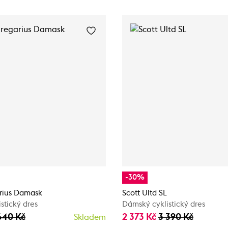
-30%
rius Damask
Scott Ultd SL
stický dres
Dámský cyklistický dres
640 Kč
2 373 Kč
3 390 Kč
Skladem