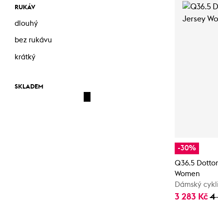
RUKÁV
dlouhý
bez rukávu
krátký
SKLADEM
-30%
Q36.5 Dottor
Women
Dámský cykli
3 283 Kč
4