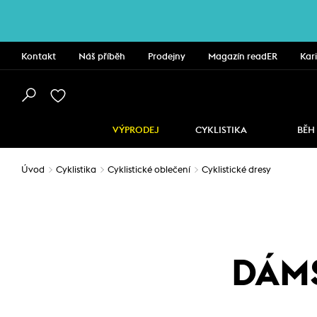
Kontakt
Náš příběh
Prodejny
Magazín readER
Kar
VÝPRODEJ
CYKLISTIKA
BĚH
Úvod
Cyklistika
Cyklistické oblečení
Cyklistické dresy
DÁMS