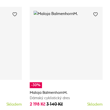
-30%
Maloja BalmenhornM.
Dámský cyklistický dres
2 198 Kč
3 140 Kč
Skladem
Skladem