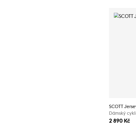
SCOTT Jersey
Dámský cykli
2 890 Kč