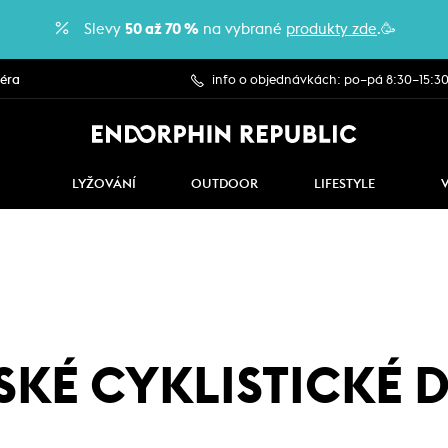
Slevy
50 až 70 %
na vybrané
produkty zde
.🥳
iéra
info o objednávkách: po–pá 8:30–15:3
LYŽOVÁNÍ
OUTDOOR
LIFESTYLE
KÉ CYKLISTICKÉ 