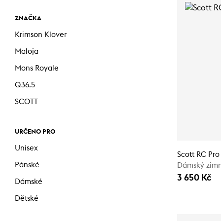
ZNAČKA
Krimson Klover
Maloja
Mons Royale
Q36.5
SCOTT
URČENO PRO
Unisex
Scott RC Pr
Pánské
Dámský zimní
3 650 Kč
Dámské
Dětské