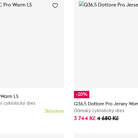
-20%
o Warm LS
 cyklistický dres
Q36.5 Dottore Pro Jersey Wo
Dámský cyklistický dres
Skladem
3 744 Kč
4 680 Kč