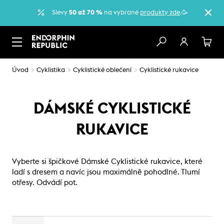
Slevy
50 až 70 %
na vybrané
produkty zde
.🥳
Úvod
Cyklistika
Cyklistické oblečení
Cyklistické rukavice
DÁMSKÉ CYKLISTICKÉ
RUKAVICE
Vyberte si špičkové Dámské Cyklistické rukavice, které
ladí s dresem a navíc jsou maximálně pohodlné. Tlumí
otřesy. Odvádí pot.