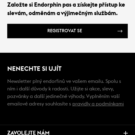
Založte si Endorphin pas a získejte přístup ke
slevám, odměnám a výjimečným službám.
REGISTROVAT SE
NENECHTE SI UJÍT
Newsletter plný endorfinů ve vašem emailu. Spolu s
ním i další důvody k radosti. Užijte si akce, slevy,
pozvánky a další jedinečné výhody. Vyplněním vaší
emailové adresy souhlasíte s
pravidly a podmínkami
ZAVOLEJTE NÁM