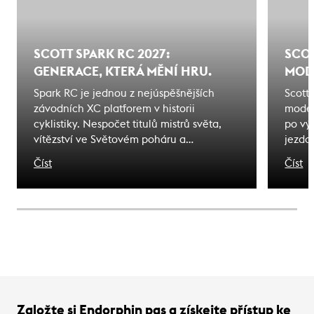
SCOTT SPARK RC 2027:
SCOT
GENERACE, KTERÁ MĚNÍ HRU.
MODE
Spark RC je jednou z nejúspěšnějších
Scott
závodních XC platforem v historii
model
cyklistiky. Nespočet titulů mistrů světa,
po vý
vítězství ve Světovém poháru a
jezdc
olympijských medailí. Kolo, jehož jméno
karbo
Číst
Číst
se stalo synonymem úspěchu. To dědictví
stejn
není jen nostalgií - je to závazek. Důkaz
výbav
toho, co toto jméno musí nést i dnes.
nárok
Tady j
Založte si Endorphin pas a získejte přístup ke