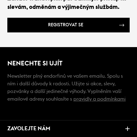
slevám, odměnám a výjimečným službám.
REGISTROVAT SE
NENECHTE SI UJÍT
Newsletter plný endorfinů ve vašem emailu. Spolu s
ním i další důvody k radosti. Užijte si akce, slevy,
pozvánky a další jedinečné výhody. Vyplněním vaší
emailové adresy souhlasíte s
pravidly a podmínkami
ZAVOLEJTE NÁM