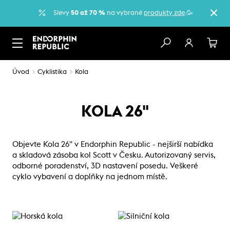
Slevy
50 až 70 %
na vybrané
produkty zde
.🥳
Úvod
Cyklistika
Kola
KOLA 26"
Objevte Kola 26" v Endorphin Republic - nejširší nabídka
a skladová zásoba kol Scott v Česku. Autorizovaný servis,
odborné poradenství, 3D nastavení posedu. Veškeré
cyklo vybavení a doplňky na jednom místě.