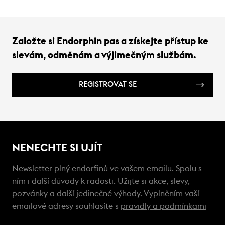
Založte si Endorphin pas a získejte přístup ke
slevám, odměnám a výjimečným službám.
REGISTROVAT SE
NENECHTE SI UJÍT
Newsletter plný endorfinů ve vašem emailu. Spolu s
ním i další důvody k radosti. Užijte si akce, slevy,
pozvánky a další jedinečné výhody. Vyplněním vaší
emailové adresy souhlasíte s
pravidly a podmínkami