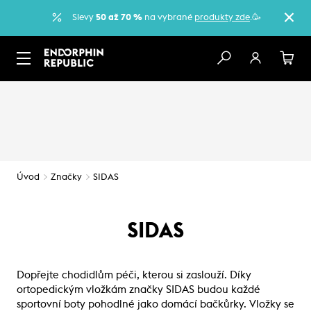
Slevy
50 až 70 %
na vybrané
produkty zde
.🥳
Úvod
Značky
SIDAS
SIDAS
Dopřejte chodidlům péči, kterou si zaslouží. Díky
ortopedickým vložkám značky SIDAS budou každé
sportovní boty pohodlné jako domácí bačkůrky. Vložky se