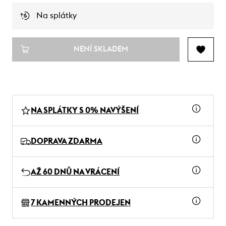
Na splátky
NENÍ SKLADEM
NA SPLÁTKY S 0% NAVÝŠENÍ
DOPRAVA ZDARMA
AŽ 60 DNŮ NA VRÁCENÍ
7 KAMENNÝCH PRODEJEN