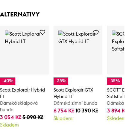
ALTERNATIVY
-40%
-35%
-35%
Scott Explorair Hybrid
Scott Explorair GTX
SCOTT Explor
LT
Hybrid LT
Softshell
Dámská skialpová
Dámská zimní bunda
Dámská zimn
bunda
6 754 Kč
10 390 Kč
3 894 Kč
5
3 054 Kč
5 090 Kč
Skladem
Skladem
Skladem