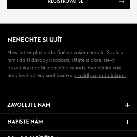
REGISTROVAT SE
NENECHTE SI UJÍT
Newsletter plný endorfinů ve vašem emailu. Spolu s
ním i další důvody k radosti. Užijte si akce, slevy,
pozvánky a další jedinečné výhody. Vyplněním vaší
emailové adresy souhlasíte s
pravidly a podmínkami
ZAVOLEJTE NÁM
NAPIŠTE NÁM