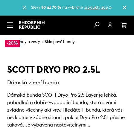
Slevy
50 až 70 %
na vybrané
produkty zde
.🥳
…
Bundy a vesty
Skialpové bundy
-20%
SCOTT DRYO PRO 2.5L
Dámská zimní bunda
Dámská bunda SCOTT Dryo Pro 2.5 Layer je lehká,
pohodlná a dobře vypadající bunda, která s vámi
zvládne všechny aktivity. Hledáte-li bundu, která vás
nezklame v žádné situaci, pak je Dryo Pro 2.5L přesně
taková. Je vybavena nastavitelnými…