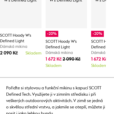
-20%
-20%
SCOTT Hoody W's
Defined Light
SCOTT Hoody W's
SCOTT Hoody
Dámská mikina
Defined Light
Defined Ligh
2 090 Kč
Dámská mikina
Dámská mik
Skladem
1 672 Kč
2 090 Kč
1 672 Kč
2 
Skladem
Skladem
Pořiďte si stylovou a funkční mikinu s kapucí SCOTT
Defined Tech. Využijete ji v zimním středisku i při
veškerých outdoorových aktivitách. V zimě se jedná
o skvělou střední vrstvu, a jakmile se oteplí, můžete ji
nosit i jako lehkou bundu.