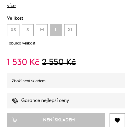
více
Velikost
XS
S
M
L
XL
Tabulka velikostí
1 530 Kč
2 550 Kč
Zboží není skladem.
Garance nejlepší ceny
NENÍ SKLADEM