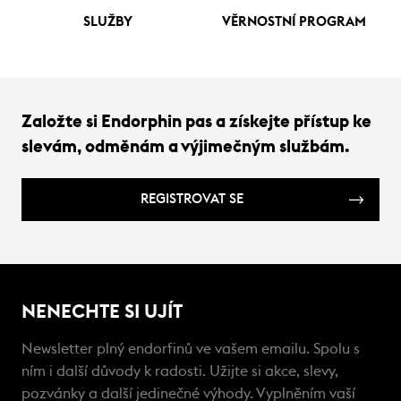
SLUŽBY
VĚRNOSTNÍ PROGRAM
Založte si Endorphin pas a získejte přístup ke
slevám, odměnám a výjimečným službám.
REGISTROVAT SE
NENECHTE SI UJÍT
Newsletter plný endorfinů ve vašem emailu. Spolu s
ním i další důvody k radosti. Užijte si akce, slevy,
pozvánky a další jedinečné výhody. Vyplněním vaší