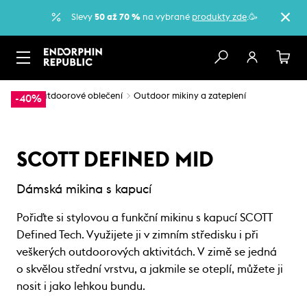
Slevy
50 až 70 %
na vybrané
produkty zde
.🥳
…
Outdoorové oblečení
Outdoor mikiny a zateplení
-40%
SCOTT DEFINED MID
Dámská mikina s kapucí
Pořiďte si stylovou a funkční mikinu s kapucí SCOTT
Defined Tech. Využijete ji v zimním středisku i při
veškerých outdoorových aktivitách. V zimě se jedná
o skvělou střední vrstvu, a jakmile se oteplí, můžete ji
nosit i jako lehkou bundu.