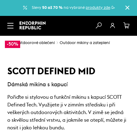
Slevy
50 až 70 %
na vybrané
produkty zde
.🥳
…
Outdoorové oblečení
Outdoor mikiny a zateplení
-50%
SCOTT DEFINED MID
Dámská mikina s kapucí
Pořiďte si stylovou a funkční mikinu s kapucí SCOTT
Defined Tech. Využijete ji v zimním středisku i při
veškerých outdoorových aktivitách. V zimě se jedná
o skvělou střední vrstvu, a jakmile se oteplí, můžete ji
nosit i jako lehkou bundu.