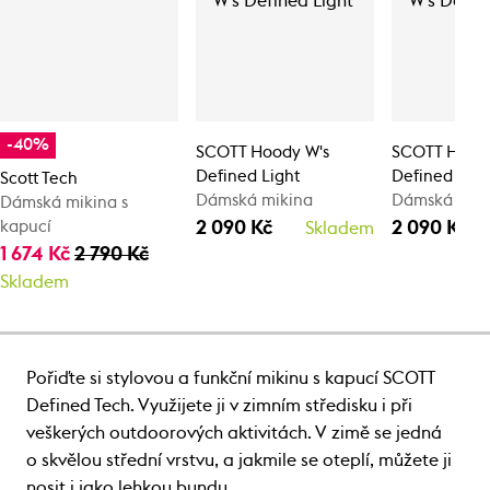
-40%
SCOTT Hoody W's
SCOTT Hoody
Defined Light
Defined Ligh
Scott Tech
Dámská mikina
Dámská mik
Dámská mikina s
2 090 Kč
2 090 Kč
kapucí
Skladem
1 674 Kč
2 790 Kč
Skladem
Pořiďte si stylovou a funkční mikinu s kapucí SCOTT
Defined Tech. Využijete ji v zimním středisku i při
veškerých outdoorových aktivitách. V zimě se jedná
o skvělou střední vrstvu, a jakmile se oteplí, můžete ji
nosit i jako lehkou bundu.