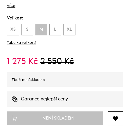
více
Velikost
XS
S
M
L
XL
Tabulka velikostí
1 275 Kč
2 550 Kč
Zboží není skladem.
Garance nejlepší ceny
NENÍ SKLADEM