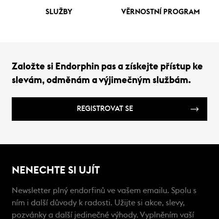
SLUŽBY
VĚRNOSTNÍ PROGRAM
Založte si Endorphin pas a získejte přístup ke
slevám, odměnám a výjimečným službám.
REGISTROVAT SE
NENECHTE SI UJÍT
Newsletter plný endorfinů ve vašem emailu. Spolu s
ním i další důvody k radosti. Užijte si akce, slevy,
pozvánky a další jedinečné výhody. Vyplněním vaší