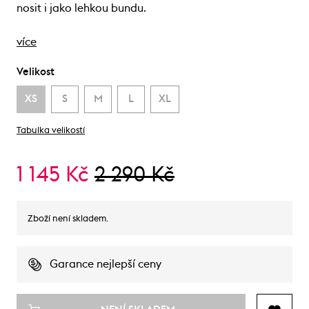
nosit i jako lehkou bundu.
více
Velikost
XS
S
M
L
XL
Tabulka velikostí
1 145 Kč
2 290 Kč
Zboží není skladem.
Garance nejlepší ceny