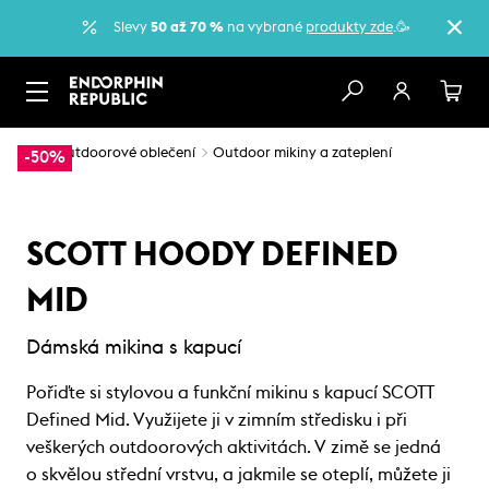
Slevy
50 až 70 %
na vybrané
produkty zde
.🥳
…
Outdoorové oblečení
Outdoor mikiny a zateplení
-50%
SCOTT HOODY DEFINED
MID
Dámská mikina s kapucí
Pořiďte si stylovou a funkční mikinu s kapucí SCOTT
Defined Mid. Využijete ji v zimním středisku i při
veškerých outdoorových aktivitách. V zimě se jedná
o skvělou střední vrstvu, a jakmile se oteplí, můžete ji