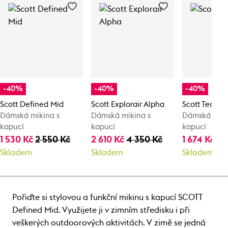
-40%
-40%
-40%
Scott Defined Mid
Scott Explorair Alpha
Scott Tech
Dámská mikina s
Dámská mikina s
Dámská miki
kapucí
kapucí
kapucí
1 530 Kč
2 550 Kč
2 610 Kč
4 350 Kč
1 674 Kč
2 
Skladem
Skladem
Skladem
Pořiďte si stylovou a funkční mikinu s kapucí SCOTT
Defined Mid. Využijete ji v zimním středisku i při
veškerých outdoorových aktivitách. V zimě se jedná