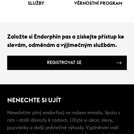
SLUŽBY
VĚRNOSTNÍ PROGRAM
Založte si Endorphin pas a získejte přístup ke
slevám, odměnám a výjimečným službám.
REGISTROVAT SE
NENECHTE SI UJÍT
Newsletter plný endorfinů ve vašem emailu. Spolu s
ním i další důvody k radosti. Užijte si akce, slevy,
pozvánky a další jedinečné výhody. Vyplněním vaší