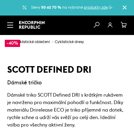
Slevy
50 až 70 %
na vybrané
produkty zde
.🥳
…
Cyklistické oblečení
Cyklistické dresy
-40%
SCOTT DEFINED DRI
Dámské tričko
Dámské triko SCOTT Defined DRI s krátkým rukávem
je navrženo pro maximální pohodlí a funkčnost. Díky
materiálu Drirelease ECO je triko příjemné na dotek,
rychle schne a udrží vás svěží po celý den. Ideální
volba pro všechny aktivní ženy.