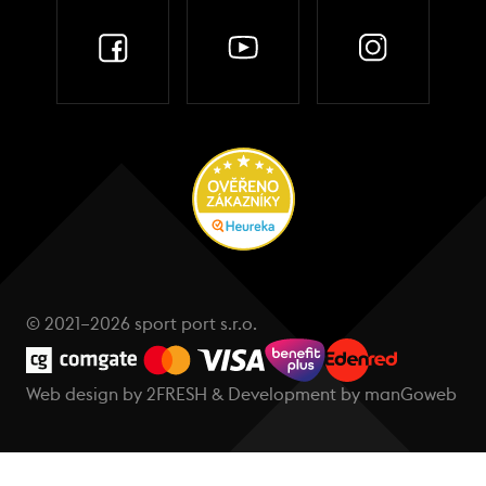
© 2021–2026 sport port s.r.o.
Web design by
2FRESH
& Development by
manGoweb