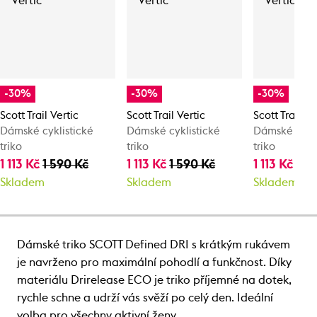
-30%
-30%
-30%
Scott Trail Vertic
Scott Trail Vertic
Scott Trail Ve
Dámské cyklistické
Dámské cyklistické
Dámské cykli
triko
triko
triko
1 113 Kč
1 590 Kč
1 113 Kč
1 590 Kč
1 113 Kč
1 5
Skladem
Skladem
Skladem
Dámské triko SCOTT Defined DRI s krátkým rukávem
je navrženo pro maximální pohodlí a funkčnost. Díky
materiálu Drirelease ECO je triko příjemné na dotek,
rychle schne a udrží vás svěží po celý den. Ideální
volba pro všechny aktivní ženy.