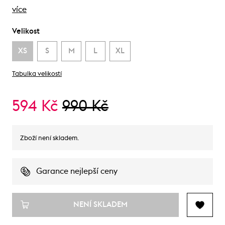
více
Velikost
XS
S
M
L
XL
Tabulka velikostí
594 Kč
990 Kč
Zboží není skladem.
Garance nejlepší ceny
NENÍ SKLADEM