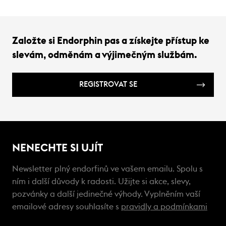
Založte si Endorphin pas a získejte přístup ke
slevám, odměnám a výjimečným službám.
REGISTROVAT SE
NENECHTE SI UJÍT
Newsletter plný endorfinů ve vašem emailu. Spolu s
ním i další důvody k radosti. Užijte si akce, slevy,
pozvánky a další jedinečné výhody. Vyplněním vaší
emailové adresy souhlasíte s
pravidly a podmínkami