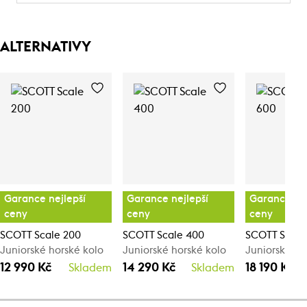
ALTERNATIVY
Garance nejlepší
Garance nejlepší
Garance nej
ceny
ceny
ceny
SCOTT Scale 200
SCOTT Scale 400
SCOTT Scale
Juniorské horské kolo
Juniorské horské kolo
Juniorské ho
12 990 Kč
14 290 Kč
18 190 Kč
Skladem
Skladem