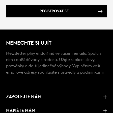
REGISTROVAT SE
NENECHTE SI UJÍT
Newsletter plný endorfinů ve vašem emailu. Spolu s
ním i další důvody k radosti. Užijte si akce, slevy,
pozvánky a další jedinečné výhody. Vyplněním vaší
emailové adresy souhlasíte s
pravidly a podmínkami
ZAVOLEJTE NÁM
NAPIŠTE NÁM