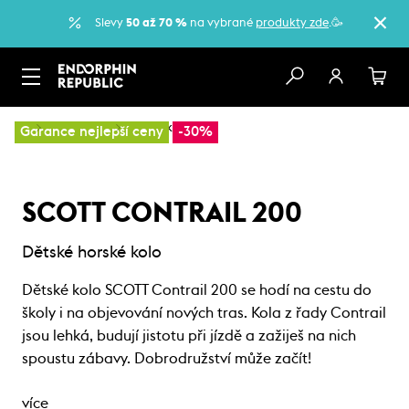
Slevy
50 až 70 %
na vybrané
produkty zde
.🥳
…
Dětská kola
Dětská kola
Garance nejlepší ceny
-30%
SCOTT CONTRAIL 200
Dětské horské kolo
Dětské kolo SCOTT Contrail 200 se hodí na cestu do
školy i na objevování nových tras. Kola z řady Contrail
jsou lehká, budují jistotu při jízdě a zažiješ na nich
spoustu zábavy. Dobrodružství může začít!
více