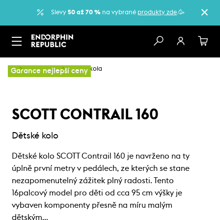
Slevy
50 až 70 %
na vybrané
produkty zde
.🥳
…
Dětská kola
Dětská kola
Garance nejlepší ceny
SCOTT CONTRAIL 160
Dětské kolo
Dětské kolo SCOTT Contrail 160 je navrženo na ty
úplně první metry v pedálech, ze kterých se stane
nezapomenutelný zážitek plný radosti. Tento
16palcový model pro děti od cca 95 cm výšky je
vybaven komponenty přesně na míru malým
dětským…