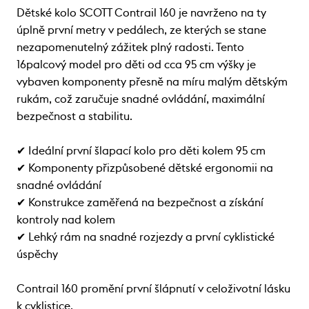
Dětské kolo SCOTT Contrail 160 je navrženo na ty
úplně první metry v pedálech, ze kterých se stane
nezapomenutelný zážitek plný radosti. Tento
16palcový model pro děti od cca 95 cm výšky je
vybaven komponenty přesně na míru malým dětským
rukám, což zaručuje snadné ovládání, maximální
bezpečnost a stabilitu.
✔ Ideální první šlapací kolo pro děti kolem 95 cm
✔ Komponenty přizpůsobené dětské ergonomii na
snadné ovládání
✔ Konstrukce zaměřená na bezpečnost a získání
kontroly nad kolem
✔ Lehký rám na snadné rozjezdy a první cyklistické
úspěchy
Contrail 160 promění první šlápnutí v celoživotní lásku
k cyklistice.