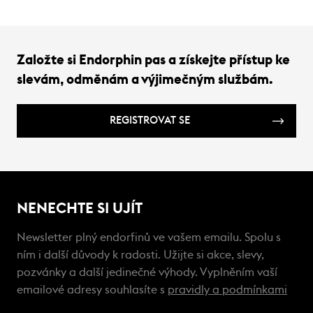
Založte si Endorphin pas a získejte přístup ke
slevám, odměnám a výjimečným službám.
REGISTROVAT SE
NENECHTE SI UJÍT
Newsletter plný endorfinů ve vašem emailu. Spolu s
ním i další důvody k radosti. Užijte si akce, slevy,
pozvánky a další jedinečné výhody. Vyplněním vaší
emailové adresy souhlasíte s
pravidly a podmínkami