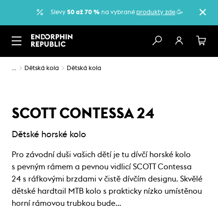
Slevy
50 až 70 %
na vybrané
produkty zde
.🥳
…
Dětská kola
Dětská kola
SCOTT CONTESSA 24
Dětské horské kolo
Pro závodní duši vašich dětí je tu dívčí horské kolo
s pevným rámem a pevnou vidlicí SCOTT Contessa
24 s ráfkovými brzdami v čistě dívčím designu. Skvělé
dětské hardtail MTB kolo s prakticky nízko umístěnou
horní rámovou trubkou bude…