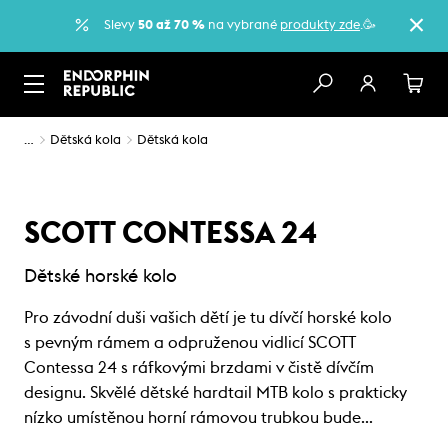
Slevy
50 až 70 %
na vybrané
produkty zde
.🥳
…
Dětská kola
Dětská kola
SCOTT CONTESSA 24
Dětské horské kolo
Pro závodní duši vašich dětí je tu dívčí horské kolo
s pevným rámem a odpruženou vidlicí SCOTT
Contessa 24 s ráfkovými brzdami v čistě dívčím
designu. Skvělé dětské hardtail MTB kolo s prakticky
nízko umístěnou horní rámovou trubkou bude…