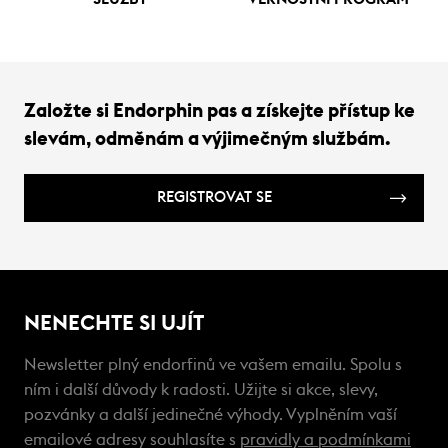
Založte si Endorphin pas a získejte přístup ke
slevám, odměnám a výjimečným službám.
REGISTROVAT SE
NENECHTE SI UJÍT
Newsletter plný endorfinů ve vašem emailu. Spolu s
ním i další důvody k radosti. Užijte si akce, slevy,
pozvánky a další jedinečné výhody. Vyplněním vaší
emailové adresy souhlasíte s
pravidly a podmínkami