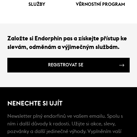
SLUŽBY
VĚRNOSTNÍ PROGRAM
Založte si Endorphin pas a získejte přístup ke
slevám, odměnám a výjimečným službám.
REGISTROVAT SE
NENECHTE SI UJÍT
Newsletter plný endorfinů ve vašem emailu. Spolu s
ním i další důvody k radosti. Užijte si akce, slevy,
pozvánky a další jedinečné výhody. Vyplněním vaší