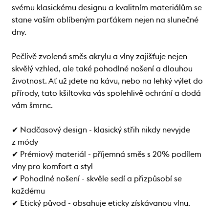
svému klasickému designu a kvalitním materiálům se
stane vaším oblíbeným parťákem nejen na slunečné
dny.
Pečlivě zvolená směs akrylu a vlny zajišťuje nejen
skvělý vzhled, ale také pohodlné nošení a dlouhou
životnost. Ať už jdete na kávu, nebo na lehký výlet do
přírody, tato kšiltovka vás spolehlivě ochrání a dodá
vám šmrnc.
✔ Nadčasový design - klasický střih nikdy nevyjde
z módy
✔ Prémiový materiál - příjemná směs s 20% podílem
vlny pro komfort a styl
✔ Pohodlné nošení - skvěle sedí a přizpůsobí se
každému
✔ Etický původ - obsahuje eticky získávanou vlnu.