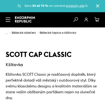
Slevy
50 až 70 %
na vybrané
produkty zde
.🥳
…
Běžecké oblečení
Běžecké čepice a kšiltovky
SCOTT CAP CLASSIC
Kšiltovka
Kšiltovka SCOTT Classic je nadčasový doplněk, který
perfektně doladí váš městský i outdoorový styl. Díky
svému klasickému designu a kvalitním materiálům se
stane vaším oblíbeným parťákem nejen na slunečné
dny.