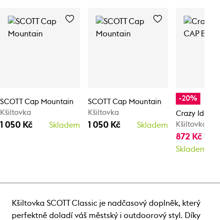
-20%
SCOTT Cap Mountain
SCOTT Cap Mountain
Kšiltovka
Kšiltovka
Crazy Idea 
1 050 Kč
1 050 Kč
Kšiltovka
Skladem
Skladem
872 Kč
1 0
Skladem
Kšiltovka SCOTT Classic je nadčasový doplněk, který
perfektně doladí váš městský i outdoorový styl. Díky