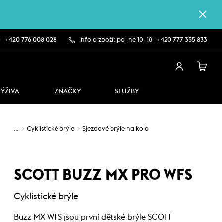
0
+420 776 008 028
info o zboží: po–ne 10–18
+420 777 355 833
VÝŽIVA
ZNAČKY
SLUŽBY
…
Cyklistické brýle
Sjezdové brýle na kolo
SCOTT BUZZ MX PRO WFS
Cyklistické brýle
Buzz MX WFS jsou první dětské brýle SCOTT