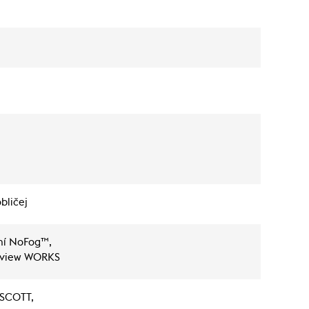
bličej
ení NoFog™,
uview WORKS
 SCOTT,