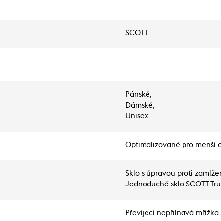
SCOTT
Pánské,
Dámské,
Unisex
Optimalizované pro menší o
Sklo s úpravou proti zamlž
Jednoduché sklo SCOTT Tr
Převíjecí nepřilnavá mřížka