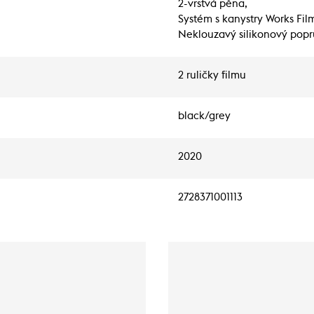
2-vrstvá pěna,
Systém s kanystry Works Fil
Neklouzavý silikonový pop
2 ruličky filmu
black/grey
2020
2728371001113