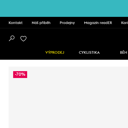
Kontakt
Náš příběh
Prodejny
Magazín readER
Kar
VÝPRODEJ
CYKLISTIKA
BĚH
-70%