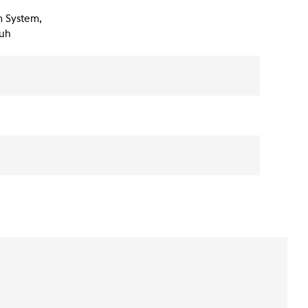
m System,
ruh