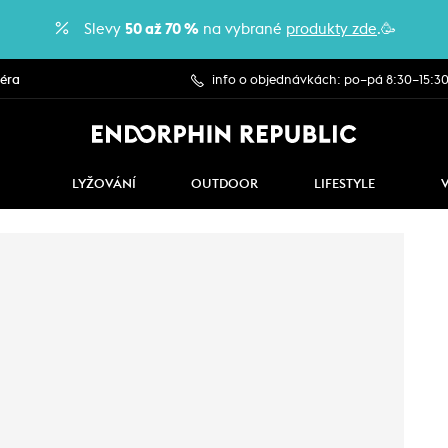
Slevy
50 až 70 %
na vybrané
produkty zde
.🥳
iéra
info o objednávkách: po–pá 8:30–15:3
LYŽOVÁNÍ
OUTDOOR
LIFESTYLE