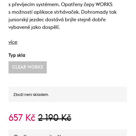
s převíjecím systémem. Opatřeny čepy WORKS
s možností aplikace strhávaček. Dohromady tak
juniorský jezdec dostává brýle stejně dobře
vybavené jako dospělí.
více
Typ skla
CLEAR WORKS
Zboží není skladem.
657 Kč
2 190 Kč