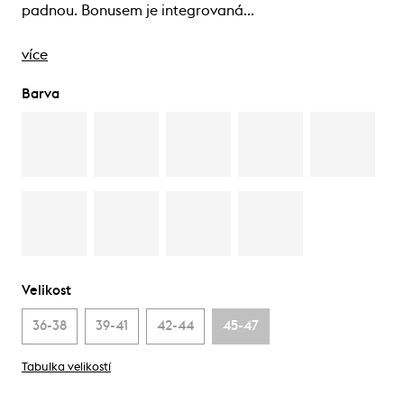
padnou. Bonusem je integrovaná…
více
Barva
Velikost
36-38
39-41
42-44
45-47
Tabulka velikostí