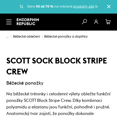
Slevy
50 až 70 %
na vybrané
produkty zde
.🥳
…
Běžecké oblečení
Běžecké ponožky a doplňky
SCOTT SOCK BLOCK STRIPE
CREW
Běžecké ponožky
Na běžecké tréninky i celodenní výlety oblečte funkční
ponožky SCOTT Block Stripe Crew. Díky kombinaci
polyamidu a elastanu jsou funkční, pohodlné i pružné.
Anatomický tvar zajistí, že ponožky dokonale