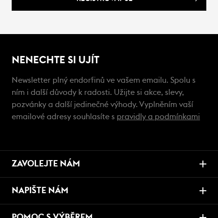
NENECHTE SI UJÍT
Newsletter plný endorfinů ve vašem emailu. Spolu s
ním i další důvody k radosti. Užijte si akce, slevy,
pozvánky a další jedinečné výhody. Vyplněním vaší
emailové adresy souhlasíte s
pravidly a podmínkami
ZAVOLEJTE NÁM
NAPIŠTE NÁM
POMOC S VÝBĚREM