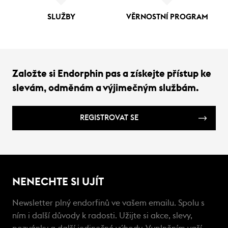
SLUŽBY
VĚRNOSTNÍ PROGRAM
Založte si Endorphin pas a získejte přístup ke
slevám, odměnám a výjimečným službám.
REGISTROVAT SE
NENECHTE SI UJÍT
Newsletter plný endorfinů ve vašem emailu. Spolu s
ním i další důvody k radosti. Užijte si akce, slevy,