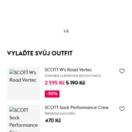
1
/
6
VYLAĎTE SVŮJ OUTFIT
SCOTT W's Road Vertec
Dámské cyklistické silniční tretry
2 595 Kč
5 190 Kč
-50%
SCOTT Sock Performance Crew
Běžecké ponožky
470 Kč