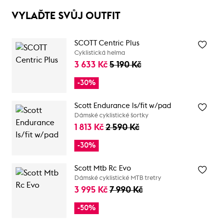
VYLAĎTE SVŮJ OUTFIT
SCOTT Centric Plus
Cyklistická helma
3 633 Kč
5 190 Kč
-30%
Scott Endurance ls/fit w/pad
Dámské cyklistické šortky
1 813 Kč
2 590 Kč
-30%
Scott Mtb Rc Evo
Dámské cyklistické MTB tretry
3 995 Kč
7 990 Kč
-50%