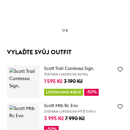
1
/
4
VYLAĎTE SVŮJ OUTFIT
Scott Trail Contessa Sign.
Dámské cyklistické šortky
1 595 Kč
3 190 Kč
Limitovaná edice
-50%
Scott Mtb Rc Evo
Dámské cyklistické MTB tretry
3 995 Kč
7 990 Kč
-50%