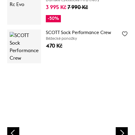
Dámské cyklistické MTB tretry
3 995 Kč
7 990 Kč
-50%
SCOTT Sock Performance Crew
Běžecké ponožky
470 Kč