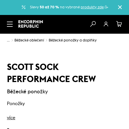
Slevy
50 až 70 %
na vybrané
produkty zde
.🥳
…
Běžecké oblečení
Běžecké ponožky a doplňky
SCOTT SOCK
PERFORMANCE CREW
Běžecké ponožky
Ponožky
více