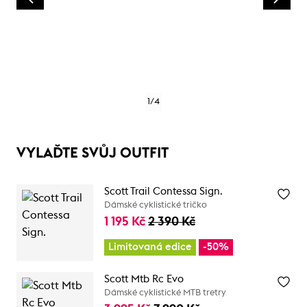
1
/
4
VYLAĎTE SVŮJ OUTFIT
Scott Trail Contessa Sign.
Dámské cyklistické tričko
1 195 Kč
2 390 Kč
Limitovaná edice
-50%
Scott Mtb Rc Evo
Dámské cyklistické MTB tretry