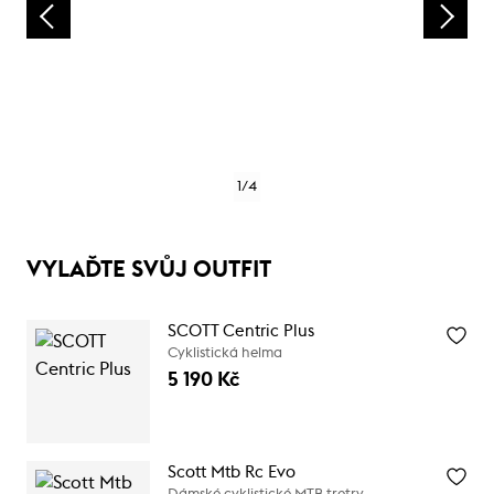
1
/
4
VYLAĎTE SVŮJ OUTFIT
SCOTT Centric Plus
Cyklistická helma
5 190 Kč
Scott Mtb Rc Evo