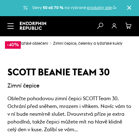
Slevy
50 až 70 %
na vybrané
produkty zde
.🥳
…
Lyžařské oblečení
Zimní čepice, čelenky a lyžařské kukly
-40%
SCOTT BEANIE TEAM 30
Zimní čepice
Oblečte pohodovou zimní čepici SCOTT Team 30.
Ochrání před sněhem, mrazem i vlhkem. Navíc vám to
v ní bude nesmírně slušet. Dvouvrstvá příze je extra
pohodlná, takže čepici můžete mít na hlavě klidně
celý den v kuse. Zalíbí se vám…