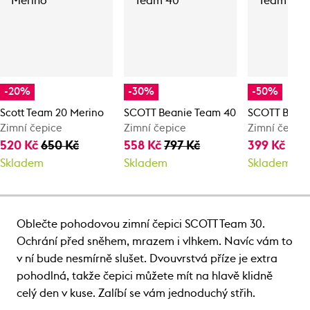
-20%
-30%
-50%
Scott Team 20 Merino
SCOTT Beanie Team 40
SCOTT Beani
Zimní čepice
Zimní čepice
Zimní čepic
520 Kč
650 Kč
558 Kč
797 Kč
399 Kč
797
Skladem
Skladem
Skladem
Oblečte pohodovou zimní čepici SCOTT Team 30.
Ochrání před sněhem, mrazem i vlhkem. Navíc vám to
v ní bude nesmírně slušet. Dvouvrstvá příze je extra
pohodlná, takže čepici můžete mít na hlavě klidně
celý den v kuse. Zalíbí se vám jednoduchý střih.