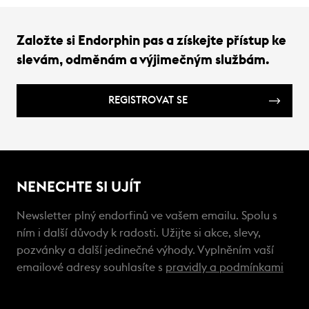
Založte si Endorphin pas a získejte přístup ke
slevám, odměnám a výjimečným službám.
REGISTROVAT SE
NENECHTE SI UJÍT
Newsletter plný endorfinů ve vašem emailu. Spolu s
ním i další důvody k radosti. Užijte si akce, slevy,
pozvánky a další jedinečné výhody. Vyplněním vaší
emailové adresy souhlasíte s
pravidly a podmínkami