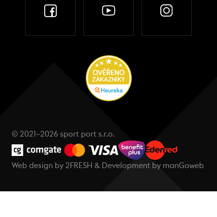
© 2021–2026 sport port s.r.o.
Web design by
2FRESH
& Development by
manGoweb