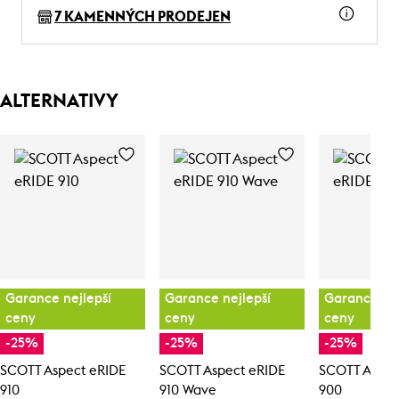
7 KAMENNÝCH PRODEJEN
ALTERNATIVY
Garance nejlepší
Garance nejlepší
Garance nej
ceny
ceny
ceny
-25%
-25%
-25%
SCOTT Aspect eRIDE
SCOTT Aspect eRIDE
SCOTT Aspec
910
910 Wave
900