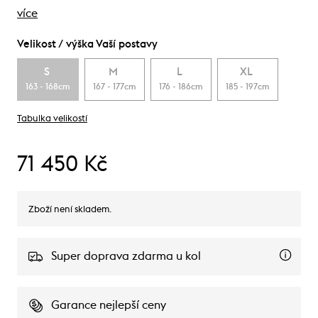
více
Velikost / výška Vaší postavy
S
M
L
XL
163 - 168cm
167 - 177cm
176 - 186cm
185 - 197cm
Tabulka velikostí
71 450 Kč
Zboží není skladem.
Super doprava zdarma u kol
Garance nejlepší ceny