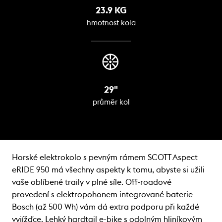
23.9 KG
hmotnost kola
29"
průměr kol
Horské elektrokolo s pevným rámem SCOTT Aspect
eRIDE 950 má všechny aspekty k tomu, abyste si užili
vaše oblíbené traily v plné síle. Off-roadové
provedení s elektropohonem integrované baterie
Bosch (až 500 Wh) vám dá extra podporu při každé
vyjížďce. Lehký hardtail e-bike s odolným hliníkovým