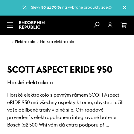
Slevy
50 až 70 %
na vybrané
produkty zde
.🥳
…
Elektrokola
Horská elektrokola
SCOTT ASPECT ERIDE 950
Horské elektrokolo
Horské elektrokolo s pevným rámem SCOTT Aspect
eRIDE 950 má všechny aspekty k tomu, abyste si užili
vaše oblíbené traily v plné síle. Off-roadové
provedení s elektropohonem integrované baterie
Bosch (až 500 Wh) vám dá extra podporu při…